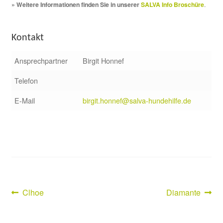
» Weitere Informationen finden Sie in unserer
SALVA Info Broschüre
.
Kontakt
Ansprechpartner
Birgit Honnef
Telefon
E-Mail
birgit.honnef@salva-hundehilfe.de
Vorheriger
Nächster
Clhoe
Diamante
Beitragsnavigation
Beitrag:
Beitrag: