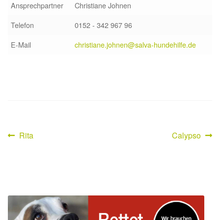
Ansprechpartner
Christiane Johnen
Aktion „Hilfe La Linea“
Telefon
0152 - 342 967 96
Updates „Hilfe La Linea“
E-Mail
christiane.johnen@salva-hundehilfe.de
Partnertierheim in Bulgarien
Partnertierheim in Polen
Vorheriger
Nächster
Rita
Calypso
Beitragsnavigation
Beitrag:
Beitrag: