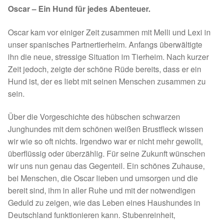
Oscar – Ein Hund für jedes Abenteuer.
Spenden 2023
Oscar kam vor einiger Zeit zusammen mit Melli und Lexi in
Juli bis Dezember 2023
unser spanisches Partnertierheim. Anfangs überwältigte
ihn die neue, stressige Situation im Tierheim. Nach kurzer
Januar bis Juni 2023
Zeit jedoch, zeigte der schöne Rüde bereits, dass er ein
Hund ist, der es liebt mit seinen Menschen zusammen zu
Spenden 2022
sein.
Über die Vorgeschichte des hübschen schwarzen
Juli bis Dezember 2022
Junghundes mit dem schönen weißen Brustfleck wissen
wir wie so oft nichts. Irgendwo war er nicht mehr gewollt,
Januar bis Juni 2022
überflüssig oder überzählig. Für seine Zukunft wünschen
wir uns nun genau das Gegenteil. Ein schönes Zuhause,
Spenden 2021
bei Menschen, die Oscar lieben und umsorgen und die
bereit sind, ihm in aller Ruhe und mit der notwendigen
Juli bis Dezember 2021
Geduld zu zeigen, wie das Leben eines Haushundes in
Deutschland funktionieren kann. Stubenreinheit,