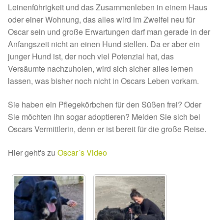
Fördermitgliedschaft
Leinenführigkeit und das Zusammenleben in einem Haus
oder einer Wohnung, das alles wird im Zweifel neu für
Tierschutz
Oscar sein und große Erwartungen darf man gerade in der
Anfangszeit nicht an einen Hund stellen. Da er aber ein
Auslandstierschutz
junger Hund ist, der noch viel Potenzial hat, das
Versäumte nachzuholen, wird sich sicher alles lernen
Schutzgebühr
lassen, was bisher noch nicht in Oscars Leben vorkam.
Sie haben ein Pflegekörbchen für den Süßen frei? Oder
Unsere Notnasen
Sie möchten ihn sogar adoptieren? Melden Sie sich bei
Oscars Vermittlerin, denn er ist bereit für die große Reise.
Notnasen in Deutschland
Hier geht's zu
Oscar´s Video
Notnasen noch im Ausland
Notnasen mit Handicap
Wichtige Gedanken vor der Adoption