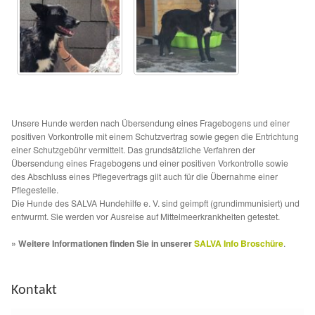
Glückliche Fellnasen
Happy End Stories
Regenbogenbrücke
Aktuelles
Unsere Hunde werden nach Übersendung eines Fragebogens und einer
positiven Vorkontrolle mit einem Schutzvertrag sowie gegen die Entrichtung
einer Schutzgebühr vermittelt. Das grundsätzliche Verfahren der
SALVA News
Übersendung eines Fragebogens und einer positiven Vorkontrolle sowie
des Abschluss eines Pflegevertrags gilt auch für die Übernahme einer
Pflegestelle.
Reiseberichte
Die Hunde des SALVA Hundehilfe e. V. sind geimpft (grundimmunisiert) und
entwurmt. Sie werden vor Ausreise auf Mittelmeerkrankheiten getestet.
Kreativprojekte
» Weitere Informationen finden Sie in unserer
SALVA Info Broschüre
.
Unsere Partnertierheime
Kontakt
Partnertierheim La Linea in Spanien