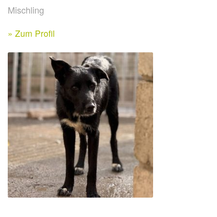
Expan
Mischling
Kontakt & Rechtliches
Aktuelle Spenden 2026
Expan
» Zum Profil
Facebook
Ihre/Eure Spenden – Januar bis Juni 2026
Instagram
Spenden 2025
Juli bis Dezember 2025
Januar bis Juni 2025
Spenden 2024
Juli bis Dezember 2024
Januar bis Juni 2024