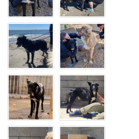
Sicherheitsgeschirr
Mittelmeerkrankheiten
Leishmaniose
Qualzucht bei Hunden
Sonderfarben bei Hunden
Zwingerhusten
Ablauf Adoption
Info Broschüre – SALVA Hundehilfe e.V.