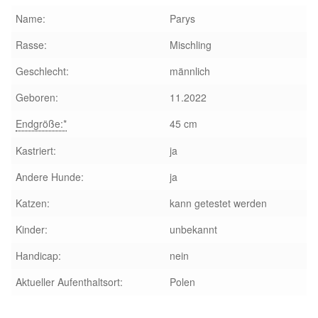
Glückliche Fellnasen
Name:
Parys
Happy End Stories
Rasse:
Mischling
Geschlecht:
männlich
Regenbogenbrücke
Geboren:
11.2022
Aktuelles
Endgröße:*
45 cm
Kastriert:
ja
SALVA News
Andere Hunde:
ja
Reiseberichte
Katzen:
kann getestet werden
Kinder:
unbekannt
Kreativprojekte
Handicap:
nein
Unsere Partnertierheime
Aktueller Aufenthaltsort:
Polen
Partnertierheim La Linea in Spanien