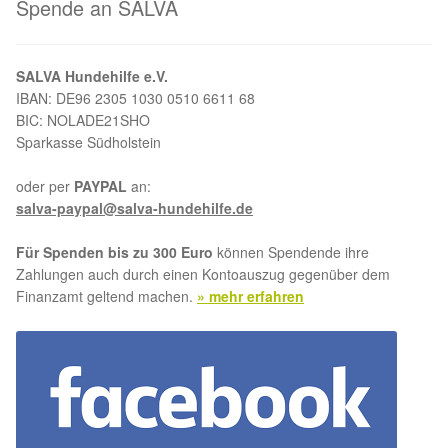
Spende an SALVA
Aktion „Hilfe La Linea“
SALVA Hundehilfe e.V.
Updates „Hilfe La Linea“
IBAN: DE96 2305 1030 0510 6611 68
BIC: NOLADE21SHO
Partnertierheim in Bulgarien
Sparkasse Südholstein
oder per
PAYPAL
an:
Partnertierheim in Polen
salva-paypal@salva-hundehilfe.de
Für Spenden bis zu 300 Euro
können Spendende ihre
Zahlungen auch durch einen Kontoauszug gegenüber dem
Finanzamt geltend machen.
» mehr erfahren