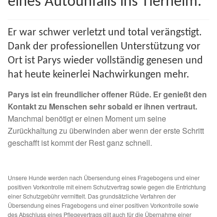
eines Autounfalls ins Tierheim.
Spenden 2023
Er war schwer verletzt und total verängstigt.
Juli bis Dezember 2023
Dank der professionellen Unterstützung vor
Ort ist Parys wieder vollständig genesen und
Januar bis Juni 2023
hat heute keinerlei Nachwirkungen mehr.
Spenden 2022
Parys ist ein freundlicher offener Rüde. Er genießt den
Kontakt zu Menschen sehr sobald er ihnen vertraut.
Juli bis Dezember 2022
Manchmal benötigt er einen Moment um seine
Zurückhaltung zu überwinden aber wenn der erste Schritt
Januar bis Juni 2022
geschafft ist kommt der Rest ganz schnell.
Spenden 2021
Unsere Hunde werden nach Übersendung eines Fragebogens und einer
positiven Vorkontrolle mit einem Schutzvertrag sowie gegen die Entrichtung
Juli bis Dezember 2021
einer Schutzgebühr vermittelt. Das grundsätzliche Verfahren der
Übersendung eines Fragebogens und einer positiven Vorkontrolle sowie
des Abschluss eines Pflegevertrags gilt auch für die Übernahme einer