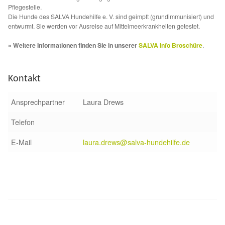
Fördermitgliedschaft
Pflegestelle.
Die Hunde des SALVA Hundehilfe e. V. sind geimpft (grundimmunisiert) und
entwurmt. Sie werden vor Ausreise auf Mittelmeerkrankheiten getestet.
Tierschutz
» Weitere Informationen finden Sie in unserer
SALVA Info Broschüre
.
Auslandstierschutz
Kontakt
Schutzgebühr
Ansprechpartner
Laura Drews
Unsere Notnasen
Telefon
Notnasen in Deutschland
E-Mail
laura.drews@salva-hundehilfe.de
Notnasen noch im Ausland
Notnasen mit Handicap
Wichtige Gedanken vor der Adoption