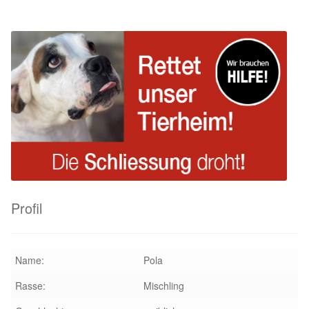
Glückliche Fellnasen
Happy End Stories
Regenbogenbrücke
Aktuelles
SALVA News
Reiseberichte
Profil
Kreativprojekte
Name:
Pola
Unsere Partnertierheime
Rasse:
Mischling
Partnertierheim La Linea in Spanien