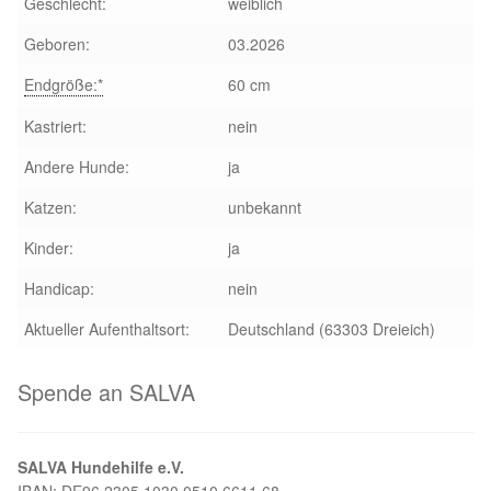
Geschlecht:
weiblich
Aktion „Hilfe La Linea“
Geboren:
03.2026
Endgröße:*
60 cm
Updates „Hilfe La Linea“
Kastriert:
nein
Partnertierheim in Bulgarien
Andere Hunde:
ja
Katzen:
unbekannt
Partnertierheim in Polen
Kinder:
ja
Handicap:
nein
Aktueller Aufenthaltsort:
Deutschland (63303 Dreieich)
Spende an SALVA
SALVA Hundehilfe e.V.