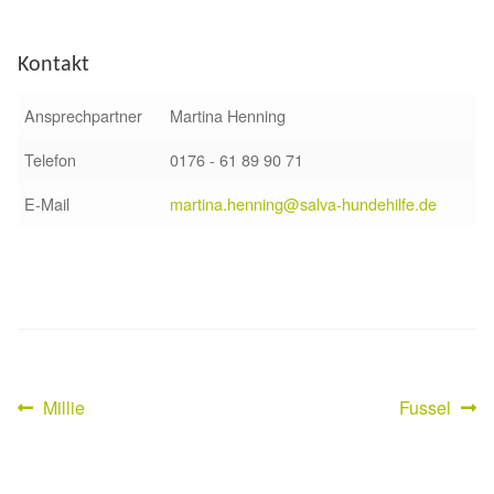
Sicherheitsgeschirr
Kontakt
Mittelmeerkrankheiten
Ansprechpartner
Martina Henning
Leishmaniose
Telefon
0176 - 61 89 90 71
E-Mail
martina.henning@salva-hundehilfe.de
Qualzucht bei Hunden
Sonderfarben bei Hunden
Zwingerhusten
Ablauf Adoption
Vorheriger
Nächster
Millie
Fussel
Beitragsnavigation
Beitrag:
Beitrag:
Info Broschüre – SALVA Hundehilfe e.V.