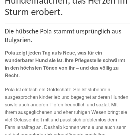
Hundemädchen, das Herzen im
Spenden 2023
Sturm erobert.
Juli bis Dezember 2023
Die hübsche Pola stammt ursprünglich aus
Januar bis Juni 2023
Bulgarien.
Pola zeigt
jeden Tag aufs Neue, was für ein
Spenden 2022
wunderbarer Hund sie ist. Ihre Pflegestelle schwärmt
in den höchsten Tönen von ihr – und das völlig zu
Juli bis Dezember 2022
Recht.
Januar bis Juni 2022
Pola ist einfach ein Goldschatz. Sie ist stubenrein,
ausgesprochen kinderlieb und begegnet anderen Hunden
Spenden 2021
sowie auch anderen Tieren freundlich und sozial. Mit
ihrem ausgeglichenen und eher ruhigen Wesen bringt sie
viel Gelassenheit mit und passt sich problemlos dem
Juli bis Dezember 2021
Familienalltag an. Deshalb können wir sie uns auch sehr
gut bei engagierten Hundeanfängern vorstellen.