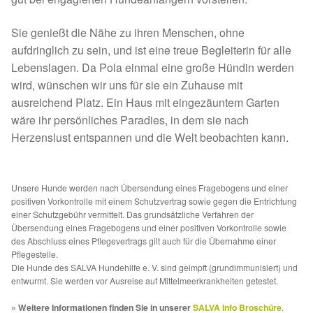
Fördermitgliedschaft
Sie genießt die Nähe zu ihren Menschen, ohne
Tierschutz
aufdringlich zu sein, und ist eine treue Begleiterin für alle
Lebenslagen. Da Pola einmal eine große Hündin werden
Auslandstierschutz
wird, wünschen wir uns für sie ein Zuhause mit
ausreichend Platz. Ein Haus mit eingezäuntem Garten
Schutzgebühr
wäre ihr persönliches Paradies, in dem sie nach
Herzenslust entspannen und die Welt beobachten kann.
Unsere Notnasen
Notnasen in Deutschland
Unsere Hunde werden nach Übersendung eines Fragebogens und einer
positiven Vorkontrolle mit einem Schutzvertrag sowie gegen die Entrichtung
einer Schutzgebühr vermittelt. Das grundsätzliche Verfahren der
Notnasen noch im Ausland
Übersendung eines Fragebogens und einer positiven Vorkontrolle sowie
des Abschluss eines Pflegevertrags gilt auch für die Übernahme einer
Pflegestelle.
Notnasen mit Handicap
Die Hunde des SALVA Hundehilfe e. V. sind geimpft (grundimmunisiert) und
entwurmt. Sie werden vor Ausreise auf Mittelmeerkrankheiten getestet.
Wichtige Gedanken vor der Adoption
» Weitere Informationen finden Sie in unserer
SALVA Info Broschüre
.