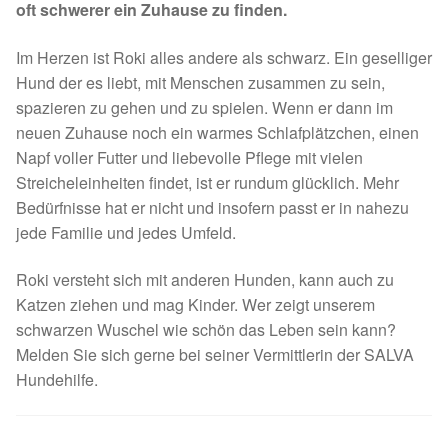
oft schwerer ein Zuhause zu finden.
Spenden 2023
Im Herzen ist Roki alles andere als schwarz. Ein geselliger
Juli bis Dezember 2023
Hund der es liebt, mit Menschen zusammen zu sein,
spazieren zu gehen und zu spielen. Wenn er dann im
neuen Zuhause noch ein warmes Schlafplätzchen, einen
Januar bis Juni 2023
Napf voller Futter und liebevolle Pflege mit vielen
Streicheleinheiten findet, ist er rundum glücklich. Mehr
Spenden 2022
Bedürfnisse hat er nicht und insofern passt er in nahezu
jede Familie und jedes Umfeld.
Juli bis Dezember 2022
Roki versteht sich mit anderen Hunden, kann auch zu
Januar bis Juni 2022
Katzen ziehen und mag Kinder. Wer zeigt unserem
schwarzen Wuschel wie schön das Leben sein kann?
Spenden 2021
Melden Sie sich gerne bei seiner Vermittlerin der SALVA
Hundehilfe.
Juli bis Dezember 2021