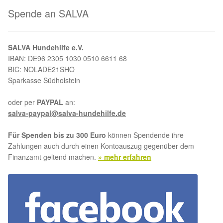
Glückliche Fellnasen
Spende an SALVA
Happy End Stories
SALVA Hundehilfe e.V.
Regenbogenbrücke
IBAN: DE96 2305 1030 0510 6611 68
BIC: NOLADE21SHO
Sparkasse Südholstein
Aktuelles
oder per
PAYPAL
an:
SALVA News
salva-paypal@salva-hundehilfe.de
Für Spenden bis zu 300 Euro
können Spendende ihre
Reiseberichte
Zahlungen auch durch einen Kontoauszug gegenüber dem
Finanzamt geltend machen.
» mehr erfahren
Kreativprojekte
Unsere Partnertierheime
Partnertierheim La Linea in Spanien