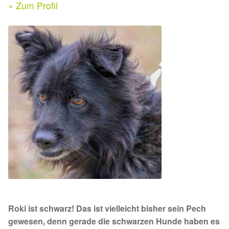
Expan
» Zum Profil
Kontakt & Rechtliches
Aktuelle Spenden 2026
Expan
Facebook
Ihre/Eure Spenden – Januar bis Juni 2026
Instagram
Spenden 2025
Juli bis Dezember 2025
Januar bis Juni 2025
Spenden 2024
Juli bis Dezember 2024
Roki ist schwarz! Das ist vielleicht bisher sein Pech
Januar bis Juni 2024
gewesen, denn gerade die schwarzen Hunde haben es