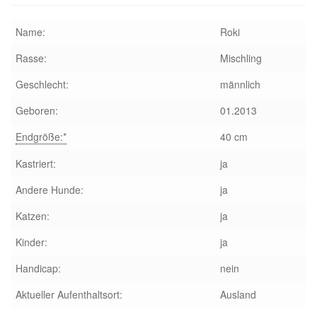
Sicherheitsgeschirr
Name:
Roki
Rasse:
Mischling
Mittelmeerkrankheiten
Geschlecht:
männlich
Leishmaniose
Geboren:
01.2013
Qualzucht bei Hunden
Endgröße:*
40 cm
Kastriert:
ja
Sonderfarben bei Hunden
Andere Hunde:
ja
Zwingerhusten
Katzen:
ja
Kinder:
ja
Ablauf Adoption
Handicap:
nein
Info Broschüre – SALVA Hundehilfe e.V.
Aktueller Aufenthaltsort:
Ausland