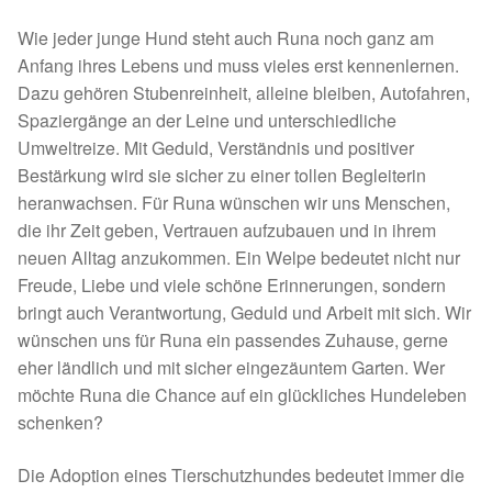
Fördermitgliedschaft
Wie jeder junge Hund steht auch Runa noch ganz am
Tierschutz
Anfang ihres Lebens und muss vieles erst kennenlernen.
Dazu gehören Stubenreinheit, alleine bleiben, Autofahren,
Auslandstierschutz
Spaziergänge an der Leine und unterschiedliche
Umweltreize. Mit Geduld, Verständnis und positiver
Bestärkung wird sie sicher zu einer tollen Begleiterin
Schutzgebühr
heranwachsen. Für Runa wünschen wir uns Menschen,
die ihr Zeit geben, Vertrauen aufzubauen und in ihrem
Unsere Notnasen
neuen Alltag anzukommen. Ein Welpe bedeutet nicht nur
Freude, Liebe und viele schöne Erinnerungen, sondern
Notnasen in Deutschland
bringt auch Verantwortung, Geduld und Arbeit mit sich. Wir
wünschen uns für Runa ein passendes Zuhause, gerne
Notnasen noch im Ausland
eher ländlich und mit sicher eingezäuntem Garten. Wer
möchte Runa die Chance auf ein glückliches Hundeleben
Notnasen mit Handicap
schenken?
Wichtige Gedanken vor der Adoption
Die Adoption eines Tierschutzhundes bedeutet immer die