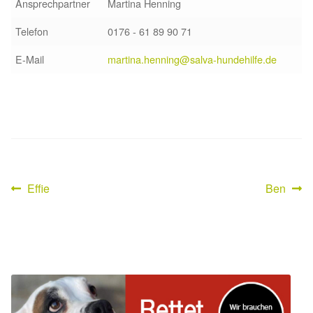
Ansprechpartner
Martina Henning
Telefon
0176 - 61 89 90 71
E-Mail
martina.henning@salva-hundehilfe.de
Vorheriger
Nächster
Effie
Ben
Beitragsnavigation
Beitrag:
Beitrag: