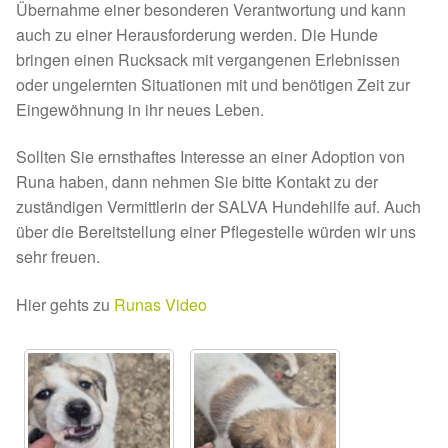
Übernahme einer besonderen Verantwortung und kann
Sicherheitsgeschirr
auch zu einer Herausforderung werden. Die Hunde
bringen einen Rucksack mit vergangenen Erlebnissen
oder ungelernten Situationen mit und benötigen Zeit zur
Mittelmeerkrankheiten
Eingewöhnung in ihr neues Leben.
Leishmaniose
Sollten Sie ernsthaftes Interesse an einer Adoption von
Runa haben, dann nehmen Sie bitte Kontakt zu der
Qualzucht bei Hunden
zuständigen Vermittlerin der SALVA Hundehilfe auf. Auch
über die Bereitstellung einer Pflegestelle würden wir uns
Sonderfarben bei Hunden
sehr freuen.
Zwingerhusten
Hier gehts zu
Runas Video
Ablauf Adoption
Info Broschüre – SALVA Hundehilfe e.V.