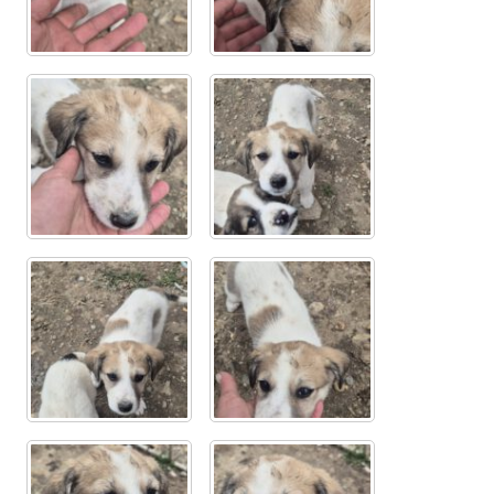
Glückliche Fellnasen
Happy End Stories
Regenbogenbrücke
Aktuelles
SALVA News
Reiseberichte
Kreativprojekte
Unsere Partnertierheime
Partnertierheim La Linea in Spanien