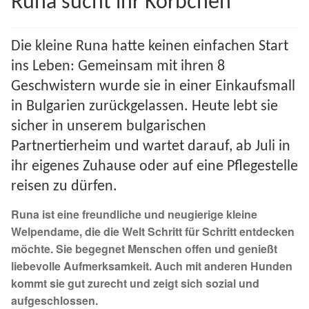
Runa sucht ihr Körbchen
Spenden 2023
Die kleine Runa hatte keinen einfachen Start
Juli bis Dezember 2023
ins Leben: Gemeinsam mit ihren 8
Geschwistern wurde sie in einer Einkaufsmall
Januar bis Juni 2023
in Bulgarien zurückgelassen. Heute lebt sie
sicher in unserem bulgarischen
Spenden 2022
Partnertierheim und wartet darauf, ab Juli in
Juli bis Dezember 2022
ihr eigenes Zuhause oder auf eine Pflegestelle
reisen zu dürfen.
Januar bis Juni 2022
Runa ist eine freundliche und neugierige kleine
Welpendame, die die Welt Schritt für Schritt entdecken
Spenden 2021
möchte. Sie begegnet Menschen offen und genießt
liebevolle Aufmerksamkeit. Auch mit anderen Hunden
Juli bis Dezember 2021
kommt sie gut zurecht und zeigt sich sozial und
aufgeschlossen.