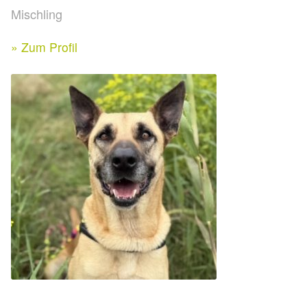
Expan
Mischling
Kontakt & Rechtliches
Aktuelle Spenden 2026
Expan
» Zum Profil
Facebook
Ihre/Eure Spenden – Januar bis Juni 2026
Instagram
Spenden 2025
Juli bis Dezember 2025
Januar bis Juni 2025
Spenden 2024
Juli bis Dezember 2024
Januar bis Juni 2024