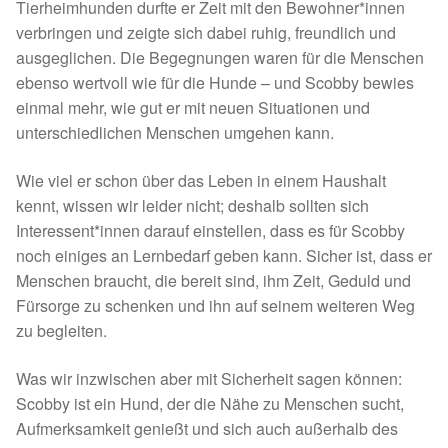
Tierheimhunden durfte er Zeit mit den Bewohner*innen
Sicherheitsgeschirr
verbringen und zeigte sich dabei ruhig, freundlich und
ausgeglichen. Die Begegnungen waren für die Menschen
ebenso wertvoll wie für die Hunde – und Scobby bewies
Mittelmeerkrankheiten
einmal mehr, wie gut er mit neuen Situationen und
unterschiedlichen Menschen umgehen kann.
Leishmaniose
Wie viel er schon über das Leben in einem Haushalt
Qualzucht bei Hunden
kennt, wissen wir leider nicht; deshalb sollten sich
Interessent*innen darauf einstellen, dass es für Scobby
Sonderfarben bei Hunden
noch einiges an Lernbedarf geben kann. Sicher ist, dass er
Menschen braucht, die bereit sind, ihm Zeit, Geduld und
Zwingerhusten
Fürsorge zu schenken und ihn auf seinem weiteren Weg
zu begleiten.
Ablauf Adoption
Was wir inzwischen aber mit Sicherheit sagen können:
Info Broschüre – SALVA Hundehilfe e.V.
Scobby ist ein Hund, der die Nähe zu Menschen sucht,
Aufmerksamkeit genießt und sich auch außerhalb des