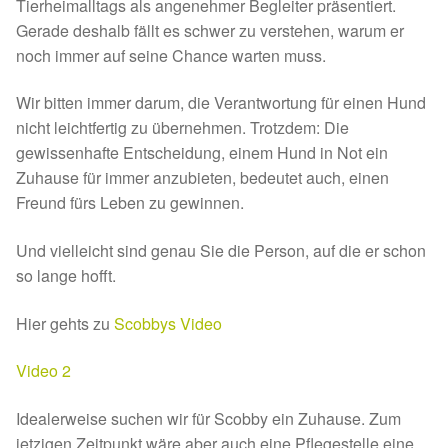
Tierheimalltags als angenehmer Begleiter präsentiert.
Glückliche Fellnasen
Gerade deshalb fällt es schwer zu verstehen, warum er
noch immer auf seine Chance warten muss.
Happy End Stories
Wir bitten immer darum, die Verantwortung für einen Hund
Regenbogenbrücke
nicht leichtfertig zu übernehmen. Trotzdem: Die
gewissenhafte Entscheidung, einem Hund in Not ein
Aktuelles
Zuhause für immer anzubieten, bedeutet auch, einen
Freund fürs Leben zu gewinnen.
SALVA News
Und vielleicht sind genau Sie die Person, auf die er schon
Reiseberichte
so lange hofft.
Hier gehts zu
Scobbys Video
Kreativprojekte
Video 2
Unsere Partnertierheime
Idealerweise suchen wir für Scobby ein Zuhause. Zum
Partnertierheim La Linea in Spanien
jetzigen Zeitpunkt wäre aber auch eine Pflegestelle eine