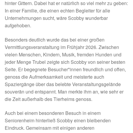
Fördermitgliedschaft
hinter Gittern. Dabei hat er natürlich so viel mehr zu geben:
In einer Familie, die einen echten Begleiter für alle
Tierschutz
Unternehmungen sucht, wäre Scobby wunderbar
aufgehoben.
Auslandstierschutz
Besonders deutlich wurde das bei einer großen
Vermittlungsveranstaltung im Frühjahr 2026. Zwischen
Schutzgebühr
vielen Menschen, Kindern, Musik, fremden Hunden und
jeder Menge Trubel zeigte sich Scobby von seiner besten
Unsere Notnasen
Seite. Er begegnete Besucher*innen freundlich und offen,
genoss die Aufmerksamkeit und meisterte auch
Notnasen in Deutschland
Spaziergänge über das belebte Veranstaltungsgelände
souverän und entspannt. Man merkte ihm an, wie sehr er
Notnasen noch im Ausland
die Zeit außerhalb des Tierheims genoss.
Notnasen mit Handicap
Auch bei einem besonderen Besuch in einem
Seniorenheim hinterließ Scobby einen bleibenden
Wichtige Gedanken vor der Adoption
Eindruck. Gemeinsam mit einigen anderen