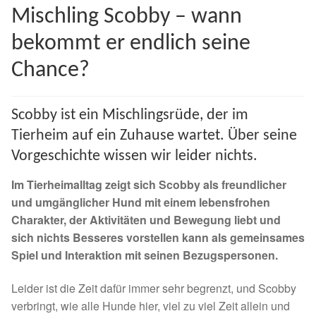
Mischling Scobby – wann
Spenden 2023
bekommt er endlich seine
Juli bis Dezember 2023
Chance?
Januar bis Juni 2023
Scobby ist ein Mischlingsrüde, der im
Spenden 2022
Tierheim auf ein Zuhause wartet. Über seine
Vorgeschichte wissen wir leider nichts.
Juli bis Dezember 2022
Im Tierheimalltag zeigt sich Scobby als freundlicher
und umgänglicher Hund mit einem lebensfrohen
Januar bis Juni 2022
Charakter, der Aktivitäten und Bewegung liebt und
sich nichts Besseres vorstellen kann als gemeinsames
Spenden 2021
Spiel und Interaktion mit seinen Bezugspersonen.
Juli bis Dezember 2021
Leider ist die Zeit dafür immer sehr begrenzt, und Scobby
verbringt, wie alle Hunde hier, viel zu viel Zeit allein und