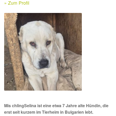
Expan
» Zum Profil
Kontakt & Rechtliches
Aktuelle Spenden 2026
Expan
Facebook
Ihre/Eure Spenden – Januar bis Juni 2026
Instagram
Spenden 2025
Juli bis Dezember 2025
Januar bis Juni 2025
Spenden 2024
Juli bis Dezember 2024
Mis chlingSelina ist eine etwa 7 Jahre alte Hündin, die
Januar bis Juni 2024
erst seit kurzem im Tierheim in Bulgarien lebt.