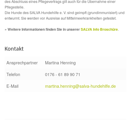
Fördermitgliedschaft
des Abschluss eines Pflegevertrags gilt auch für die Übernahme einer
Pflegestelle.
Die Hunde des SALVA Hundehilfe e. V. sind geimpft (grundimmunisiert) und
Tierschutz
entwurmt. Sie werden vor Ausreise auf Mittelmeerkrankheiten getestet.
» Weitere Informationen finden Sie in unserer
SALVA Info Broschüre
.
Auslandstierschutz
Schutzgebühr
Kontakt
Ansprechpartner
Martina Henning
Unsere Notnasen
Telefon
0176 - 61 89 90 71
Notnasen in Deutschland
E-Mail
martina.henning@salva-hundehilfe.de
Notnasen noch im Ausland
Notnasen mit Handicap
Wichtige Gedanken vor der Adoption