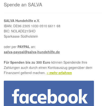
Spende an SALVA
Aktion „Hilfe La Linea“
SALVA Hundehilfe e.V.
Updates „Hilfe La Linea“
IBAN: DE96 2305 1030 0510 6611 68
BIC: NOLADE21SHO
Partnertierheim in Bulgarien
Sparkasse Südholstein
Partnertierheim in Polen
oder per
PAYPAL
an:
salva-paypal@salva-hundehilfe.de
Für Spenden bis zu 300 Euro
können Spendende ihre
Zahlungen auch durch einen Kontoauszug gegenüber dem
Finanzamt geltend machen.
» mehr erfahren