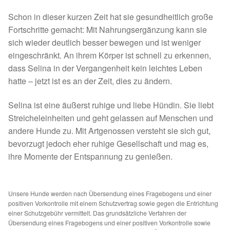
Spenden 2023
Schon in dieser kurzen Zeit hat sie gesundheitlich große
Fortschritte gemacht: Mit Nahrungsergänzung kann sie
Juli bis Dezember 2023
sich wieder deutlich besser bewegen und ist weniger
eingeschränkt. An ihrem Körper ist schnell zu erkennen,
dass Selina in der Vergangenheit kein leichtes Leben
Januar bis Juni 2023
hatte – jetzt ist es an der Zeit, dies zu ändern.
Spenden 2022
Selina ist eine äußerst ruhige und liebe Hündin. Sie liebt
Streicheleinheiten und geht gelassen auf Menschen und
Juli bis Dezember 2022
andere Hunde zu. Mit Artgenossen versteht sie sich gut,
bevorzugt jedoch eher ruhige Gesellschaft und mag es,
Januar bis Juni 2022
ihre Momente der Entspannung zu genießen.
Spenden 2021
Unsere Hunde werden nach Übersendung eines Fragebogens und einer
Juli bis Dezember 2021
positiven Vorkontrolle mit einem Schutzvertrag sowie gegen die Entrichtung
einer Schutzgebühr vermittelt. Das grundsätzliche Verfahren der
Übersendung eines Fragebogens und einer positiven Vorkontrolle sowie