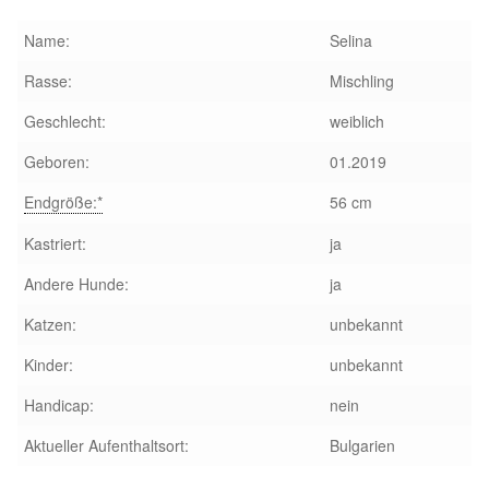
Glückliche Fellnasen
Name:
Selina
Happy End Stories
Rasse:
Mischling
Geschlecht:
weiblich
Regenbogenbrücke
Geboren:
01.2019
Aktuelles
Endgröße:*
56 cm
SALVA News
Kastriert:
ja
Andere Hunde:
ja
Reiseberichte
Katzen:
unbekannt
Kreativprojekte
Kinder:
unbekannt
Handicap:
nein
Unsere Partnertierheime
Aktueller Aufenthaltsort:
Bulgarien
Partnertierheim La Linea in Spanien