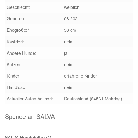
Geschlecht:
weiblich
Aktion „Hilfe La Linea“
Geboren:
08.2021
Updates „Hilfe La Linea“
Endgröße:*
58 cm
Kastriert:
nein
Partnertierheim in Bulgarien
Andere Hunde:
ja
Partnertierheim in Polen
Katzen:
nein
Kinder:
erfahrene Kinder
Handicap:
nein
Aktueller Aufenthaltsort:
Deutschland (84561 Mehring)
Spende an SALVA
SALVA Hundehilfe e.V.