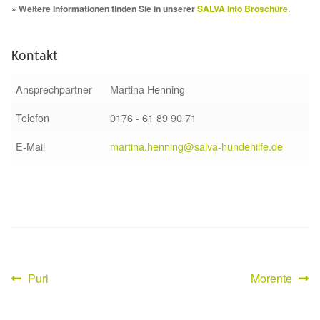
» Weitere Informationen finden Sie in unserer
SALVA Info Broschüre
.
Sicherheitsgeschirr
Kontakt
Mittelmeerkrankheiten
Ansprechpartner
Martina Henning
Leishmaniose
Telefon
0176 - 61 89 90 71
Qualzucht bei Hunden
E-Mail
martina.henning@salva-hundehilfe.de
Sonderfarben bei Hunden
Zwingerhusten
Ablauf Adoption
Vorheriger
Nächster
Puri
Morente
Beitragsnavigation
Info Broschüre – SALVA Hundehilfe e.V.
Beitrag:
Beitrag: