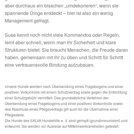
Fördermitgliedschaft
aber durchaus ein bisschen „umdekorieren“, wenn sie
spannende Dinge entdeckt – hier ist also ein wenig
Tierschutz
Management gefragt.
Auslandstierschutz
Suse kennt noch nicht viele Kommandos oder Regeln,
lernt aber schnell, wenn man ihr Sicherheit und klare
Schutzgebühr
Strukturen bietet. Sie braucht Menschen, die Freude daran
haben, gemeinsam mit ihr zu üben und Schritt für Schritt
Unsere Notnasen
eine vertrauensvolle Bindung aufzubauen.
Notnasen in Deutschland
Unsere Hunde werden nach Übersendung eines Fragebogens und einer
positiven Vorkontrolle mit einem Schutzvertrag sowie gegen die Entrichtung
Notnasen noch im Ausland
einer Schutzgebühr vermittelt. Das grundsätzliche Verfahren der
Übersendung eines Fragebogens und einer positiven Vorkontrolle sowie
des Abschluss eines Pflegevertrags gilt auch für die Übernahme einer
Notnasen mit Handicap
Pflegestelle.
Die Hunde des SALVA Hundehilfe e. V. sind geimpft (grundimmunisiert) und
entwurmt. Sie werden vor Ausreise auf Mittelmeerkrankheiten getestet.
Wichtige Gedanken vor der Adoption