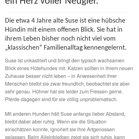
ein Herz voller Neugier.
Spenden 2023
Die etwa 4 Jahre alte Suse ist eine hübsche
Juli bis Dezember 2023
Hündin mit einem offenen Blick. Sie hat in
ihrem Leben bisher noch nicht viel vom
Januar bis Juni 2023
„klassischen“ Familienalltag kennengelernt.
Spenden 2022
Suse ist unkastriert und bringt den typisch wachsamen
Blick eines Hütehundes mit. Katzen sollten in ihrem neuen
Juli bis Dezember 2022
Zuhause besser nicht leben – in Anwesenheit ihrer
Menschen bleibt sie zwar freundlich, beobachtet sie aber
Januar bis Juni 2022
sehr genau. Hühner hat sie leider zum Fressen gerne.
Pferde dagegen sind für sie völlig unproblematisch.
Spenden 2021
Mit anderen Hunden hält Suse anfangs lieber Abstand,
bleibt dabei aber ruhig. Wenn sie die Situation
Juli bis Dezember 2021
einschätzen konnte, ignoriert sie ihre Artgenossen
gelassen. Beim Alleinbleiben zeigt sie sich ruhig, kann