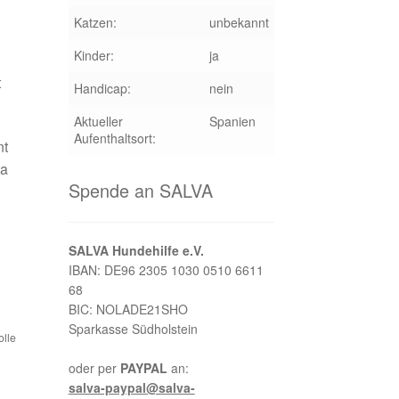
Katzen:
unbekannt
Kinder:
ja
t
Handicap:
nein
Aktueller
Spanien
Aufenthaltsort:
nt
na
Spende an SALVA
SALVA Hundehilfe e.V.
IBAN: DE96 2305 1030 0510 6611
68
BIC: NOLADE21SHO
Sparkasse Südholstein
olle
oder per
PAYPAL
an:
salva-paypal@salva-