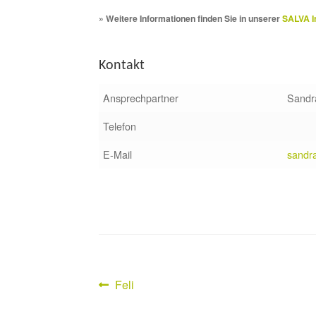
» Weitere Informationen finden Sie in unserer
SALVA I
Kontakt
Ansprechpartner
Sandr
Telefon
E-Mail
sandr
Vorheriger
Feli
Beitragsnavigation
Beitrag: