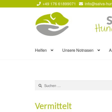
+49 176 61899071
info@salva-hun
Zur
Zum
Navigation
Inhalt
springen
springen
Helfen
Unsere Notnasen
A
Suchen
nach:
Vermittelt