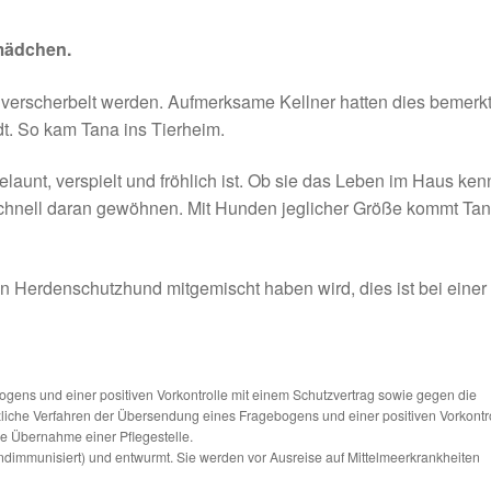
emädchen.
 verscherbelt werden. Aufmerksame Kellner hatten dies bemerk
dt. So kam Tana ins Tierheim.
elaunt, verspielt und fröhlich ist. Ob sie das Leben im Haus ken
r schnell daran gewöhnen. Mit Hunden jeglicher Größe kommt Ta
n Herdenschutzhund mitgemischt haben wird, dies ist bei einer
ns und einer positiven Vorkontrolle mit einem Schutzvertrag sowie gegen die
tzliche Verfahren der Übersendung eines Fragebogens und einer positiven Vorkontr
die Übernahme einer Pflegestelle.
ndimmunisiert) und entwurmt. Sie werden vor Ausreise auf Mittelmeerkrankheiten