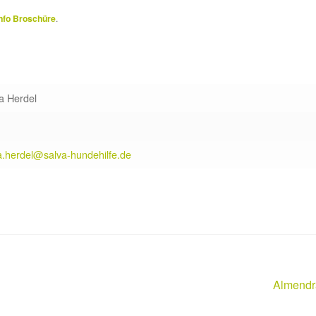
nfo Broschüre
.
a Herdel
a.herdel@salva-hundehilfe.de
Nächste
Almendr
Beitrag: