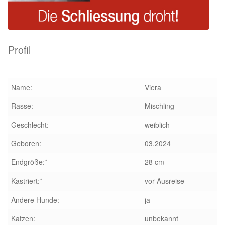
Glückliche Fellnasen
Happy End Stories
Profil
Regenbogenbrücke
Aktuelles
Name:
Viera
Rasse:
Mischling
SALVA News
Geschlecht:
weiblich
Reiseberichte
Geboren:
03.2024
Endgröße:*
28 cm
Kreativprojekte
Kastriert:*
vor Ausreise
Unsere Partnertierheime
Andere Hunde:
ja
Partnertierheim La Linea in Spanien
Katzen:
unbekannt