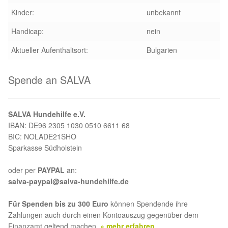
Kinder:
unbekannt
Aktion „Hilfe La Linea“
Handicap:
nein
Updates „Hilfe La Linea“
Aktueller Aufenthaltsort:
Bulgarien
Partnertierheim in Bulgarien
Spende an SALVA
Partnertierheim in Polen
SALVA Hundehilfe e.V.
IBAN: DE96 2305 1030 0510 6611 68
BIC: NOLADE21SHO
Sparkasse Südholstein
oder per
PAYPAL
an:
salva-paypal@salva-hundehilfe.de
Für Spenden bis zu 300 Euro
können Spendende ihre
Zahlungen auch durch einen Kontoauszug gegenüber dem
Finanzamt geltend machen.
» mehr erfahren