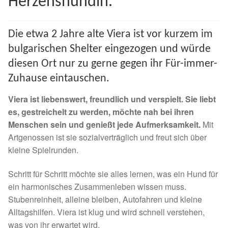
Herzenshündin.
Spenden 2023
Die etwa 2 Jahre alte Viera ist vor kurzem im
Juli bis Dezember 2023
bulgarischen Shelter eingezogen und würde
diesen Ort nur zu gerne gegen ihr Für-immer-
Januar bis Juni 2023
Zuhause eintauschen.
Spenden 2022
Viera ist liebenswert, freundlich und verspielt. Sie liebt
es, gestreichelt zu werden, möchte nah bei ihren
Juli bis Dezember 2022
Menschen sein und genießt jede Aufmerksamkeit.
Mit
Artgenossen ist sie sozialverträglich und freut sich über
Januar bis Juni 2022
kleine Spielrunden.
Schritt für Schritt möchte sie alles lernen, was ein Hund für
Spenden 2021
ein harmonisches Zusammenleben wissen muss.
Stubenreinheit, alleine bleiben, Autofahren und kleine
Juli bis Dezember 2021
Alltagshilfen. Viera ist klug und wird schnell verstehen,
was von ihr erwartet wird.