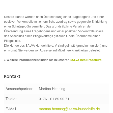
Fördermitgliedschaft
Tierschutz
Unsere Hunde werden nach Übersendung eines Fragebogens und einer
positiven Vorkontrolle mit einem Schutzvertrag sowie gegen die Entrichtung
einer Schutzgebühr vermittelt. Das grundsätzliche Verfahren der
Auslandstierschutz
Übersendung eines Fragebogens und einer positiven Vorkontrolle sowie
des Abschluss eines Pflegevertrags gilt auch für die Übernahme einer
Schutzgebühr
Pflegestelle.
Die Hunde des SALVA Hundehilfe e. V. sind geimpft (grundimmunisiert) und
entwurmt. Sie werden vor Ausreise auf Mittelmeerkrankheiten getestet.
Unsere Notnasen
» Weitere Informationen finden Sie in unserer
SALVA Info Broschüre
.
Notnasen in Deutschland
Kontakt
Notnasen noch im Ausland
Ansprechpartner
Martina Henning
Notnasen mit Handicap
Telefon
0176 - 61 89 90 71
Wichtige Gedanken vor der Adoption
E-Mail
martina.henning@salva-hundehilfe.de