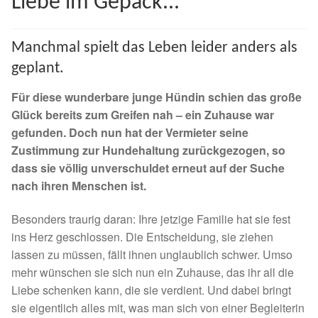
Liebe im Gepäck...
Spenden 2023
Manchmal spielt das Leben leider anders als
Juli bis Dezember 2023
geplant.
Januar bis Juni 2023
Für diese wunderbare junge Hündin schien das große
Glück bereits zum Greifen nah – ein Zuhause war
Spenden 2022
gefunden. Doch nun hat der Vermieter seine
Zustimmung zur Hundehaltung zurückgezogen, so
dass sie völlig unverschuldet erneut auf der Suche
Juli bis Dezember 2022
nach ihren Menschen ist.
Januar bis Juni 2022
Besonders traurig daran: Ihre jetzige Familie hat sie fest
ins Herz geschlossen. Die Entscheidung, sie ziehen
Spenden 2021
lassen zu müssen, fällt ihnen unglaublich schwer. Umso
mehr wünschen sie sich nun ein Zuhause, das ihr all die
Juli bis Dezember 2021
Liebe schenken kann, die sie verdient. Und dabei bringt
sie eigentlich alles mit, was man sich von einer Begleiterin