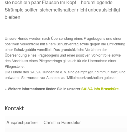
sie noch ein paar Flausen im Kopf – herumliegende
Sicherheitsgeschirr
Strümpfe sollten sicherheitshalber nicht unbeaufsichtigt
bleiben
Mittelmeerkrankheiten
Unsere Hunde werden nach Übersendung eines Fragebogens und einer
Leishmaniose
positiven Vorkontrolle mit einem Schutzvertrag sowie gegen die Entrichtung
einer Schutzgebühr vermittelt. Das grundsätzliche Verfahren der
Übersendung eines Fragebogens und einer positiven Vorkontrolle sowie
Qualzucht bei Hunden
des Abschluss eines Pflegevertrags gilt auch für die Übernahme einer
Pflegestelle.
Sonderfarben bei Hunden
Die Hunde des SALVA Hundehilfe e. V. sind geimpft (grundimmunisiert) und
entwurmt. Sie werden vor Ausreise auf Mittelmeerkrankheiten getestet.
Zwingerhusten
» Weitere Informationen finden Sie in unserer
SALVA Info Broschüre
.
Ablauf Adoption
Kontakt
Info Broschüre – SALVA Hundehilfe e.V.
Ansprechpartner
Christina Haendeler