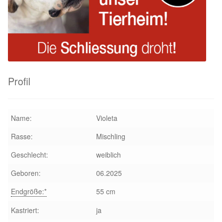
Aktion „Hilfe La Linea“
Updates „Hilfe La Linea“
Partnertierheim in Bulgarien
Profil
Partnertierheim in Polen
Name:
Violeta
Rasse:
Mischling
Geschlecht:
weiblich
Geboren:
06.2025
Endgröße:*
55 cm
Kastriert:
ja