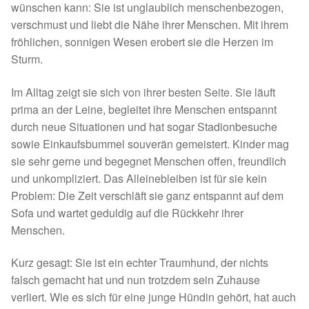
Fördermitgliedschaft
wünschen kann: Sie ist unglaublich menschenbezogen,
verschmust und liebt die Nähe ihrer Menschen. Mit ihrem
Tierschutz
fröhlichen, sonnigen Wesen erobert sie die Herzen im
Sturm.
Auslandstierschutz
Im Alltag zeigt sie sich von ihrer besten Seite. Sie läuft
prima an der Leine, begleitet ihre Menschen entspannt
Schutzgebühr
durch neue Situationen und hat sogar Stadionbesuche
sowie Einkaufsbummel souverän gemeistert. Kinder mag
Unsere Notnasen
sie sehr gerne und begegnet Menschen offen, freundlich
und unkompliziert. Das Alleinebleiben ist für sie kein
Notnasen in Deutschland
Problem: Die Zeit verschläft sie ganz entspannt auf dem
Sofa und wartet geduldig auf die Rückkehr ihrer
Notnasen noch im Ausland
Menschen.
Notnasen mit Handicap
Kurz gesagt: Sie ist ein echter Traumhund, der nichts
falsch gemacht hat und nun trotzdem sein Zuhause
Wichtige Gedanken vor der Adoption
verliert. Wie es sich für eine junge Hündin gehört, hat auch