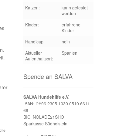
Katzen:
kann getestet
werden
Kinder:
erfahrene
es
Kinder
Handicap:
nein
n.
Aktueller
Spanien
it,
Aufenthaltsort:
Spende an SALVA
arer
SALVA Hundehilfe e.V.
IBAN: DE96 2305 1030 0510 6611
68
BIC: NOLADE21SHO
Sparkasse Südholstein
olle