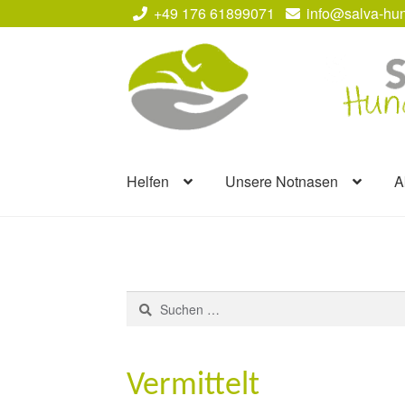
+49 176 61899071
info@salva-hun
Zur
Zum
Navigation
Inhalt
springen
springen
Helfen
Unsere Notnasen
A
Suchen
nach:
Vermittelt