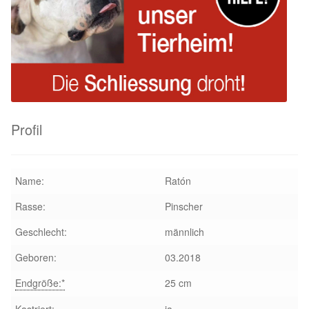
Sicherheitsgeschirr
Mittelmeerkrankheiten
Leishmaniose
Profil
Qualzucht bei Hunden
Sonderfarben bei Hunden
Name:
Ratón
Zwingerhusten
Rasse:
Pinscher
Geschlecht:
männlich
Ablauf Adoption
Geboren:
03.2018
Info Broschüre – SALVA Hundehilfe e.V.
Endgröße:*
25 cm