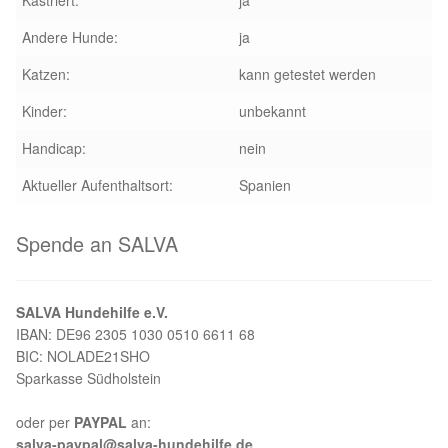
Kastriert:
ja
Glückliche Fellnasen
Andere Hunde:
ja
Happy End Stories
Katzen:
kann getestet werden
Kinder:
unbekannt
Regenbogenbrücke
Handicap:
nein
Aktuelles
Aktueller Aufenthaltsort:
Spanien
SALVA News
Spende an SALVA
Reiseberichte
SALVA Hundehilfe e.V.
Kreativprojekte
IBAN: DE96 2305 1030 0510 6611 68
BIC: NOLADE21SHO
Unsere Partnertierheime
Sparkasse Südholstein
oder per
PAYPAL
an:
Partnertierheim La Linea in Spanien
salva-paypal@salva-hundehilfe.de