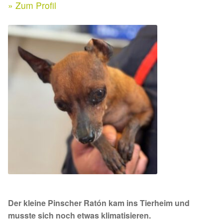
Expan
» Zum Profil
Kontakt & Rechtliches
Aktuelle Spenden 2026
Expan
Facebook
Ihre/Eure Spenden – Januar bis Juni 2026
Instagram
Spenden 2025
Juli bis Dezember 2025
Januar bis Juni 2025
Spenden 2024
Juli bis Dezember 2024
Der kleine Pinscher Ratón kam ins Tierheim und
Januar bis Juni 2024
musste sich noch etwas klimatisieren.