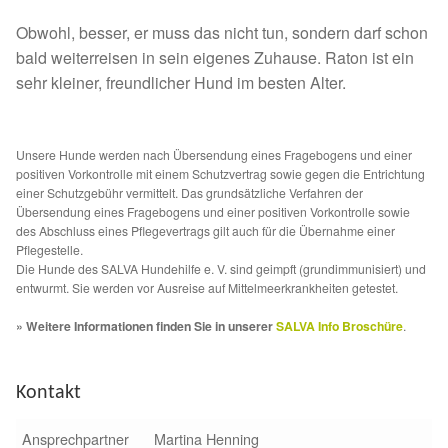
Spenden 2023
Obwohl, besser, er muss das nicht tun, sondern darf schon
bald weiterreisen in sein eigenes Zuhause. Raton ist ein
Juli bis Dezember 2023
sehr kleiner, freundlicher Hund im besten Alter.
Januar bis Juni 2023
Unsere Hunde werden nach Übersendung eines Fragebogens und einer
positiven Vorkontrolle mit einem Schutzvertrag sowie gegen die Entrichtung
Spenden 2022
einer Schutzgebühr vermittelt. Das grundsätzliche Verfahren der
Übersendung eines Fragebogens und einer positiven Vorkontrolle sowie
des Abschluss eines Pflegevertrags gilt auch für die Übernahme einer
Juli bis Dezember 2022
Pflegestelle.
Die Hunde des SALVA Hundehilfe e. V. sind geimpft (grundimmunisiert) und
entwurmt. Sie werden vor Ausreise auf Mittelmeerkrankheiten getestet.
Januar bis Juni 2022
» Weitere Informationen finden Sie in unserer
SALVA Info Broschüre
.
Spenden 2021
Kontakt
Juli bis Dezember 2021
Ansprechpartner
Martina Henning