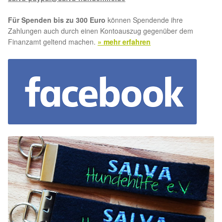
Aktion „Hilfe La Linea“
Für Spenden bis zu 300 Euro
können Spendende ihre
Zahlungen auch durch einen Kontoauszug gegenüber dem
Finanzamt geltend machen.
» mehr erfahren
Updates „Hilfe La Linea“
Partnertierheim in Bulgarien
Partnertierheim in Polen