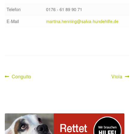
Fördermitgliedschaft
Telefon
0176 - 61 89 90 71
Tierschutz
E-Mail
martina.henning@salva-hundehilfe.de
Auslandstierschutz
Schutzgebühr
Unsere Notnasen
Vorheriger
Nächster
Conguito
Viola
Beitragsnavigation
Notnasen in Deutschland
Beitrag:
Beitrag:
Notnasen noch im Ausland
Notnasen mit Handicap
Wichtige Gedanken vor der Adoption