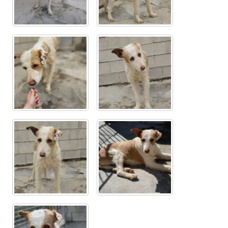
Sicherheitsgeschirr
Mittelmeerkrankheiten
Leishmaniose
Qualzucht bei Hunden
Sonderfarben bei Hunden
Zwingerhusten
Ablauf Adoption
Info Broschüre – SALVA Hundehilfe e.V.