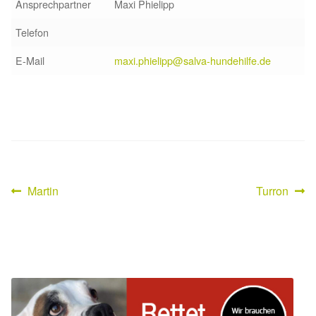
Ansprechpartner
Maxi Phielipp
Aktion „Hilfe La Linea“
Telefon
E-Mail
maxi.phielipp@salva-hundehilfe.de
Updates „Hilfe La Linea“
Partnertierheim in Bulgarien
Partnertierheim in Polen
Vorheriger
Nächster
Martin
Turron
Beitragsnavigation
Beitrag:
Beitrag: