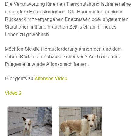
Fördermitgliedschaft
Die Verantwortung für einen Tierschutzhund ist immer eine
besondere Herausforderung. Die Hunde bringen einen
Tierschutz
Rucksack mit vergangenen Erlebnissen oder ungelernten
Situationen mit und brauchen Zeit, sich an ihr neues
Auslandstierschutz
Leben zu gewöhnen.
Möchten Sie die Herausforderung annehmen und dem
Schutzgebühr
süßen Rüden ein Zuhause schenken? Auch über eine
Pflegestelle würde Alfonso sich freuen.
Unsere Notnasen
Hier gehts zu
Alfonsos Video
Notnasen in Deutschland
Video 2
Notnasen noch im Ausland
Notnasen mit Handicap
Wichtige Gedanken vor der Adoption