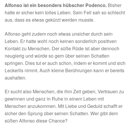
Alfonso ist ein besonders hübscher Podenco.
Bisher
Spenden 2023
hatte er sicher kein tolles Leben. Sein Fell sah so schlecht
aus, dass es etwas gekürzt werden musste.
Juli bis Dezember 2023
Alfonso geht zudem noch etwas unsicher durch sein
Januar bis Juni 2023
Leben. Er hatte wohl noch keinen sonderlich positiven
Kontakt zu Menschen. Der süße Rüde ist aber dennoch
Spenden 2022
neugierig und würde so gern über seinen Schatten
springen. Dies tut er auch schon, indem er kommt und sich
Juli bis Dezember 2022
Leckerlis nimmt. Auch kleine Berührungen kann er bereits
aushalten.
Januar bis Juni 2022
Er sucht also Menschen, die ihm Zeit geben, Vertrauen zu
gewinnen und ganz in Ruhe in einem Leben mit
Spenden 2021
Menschen anzukommen. Mit Liebe und Geduld schafft er
sicher den Sprung über seinen Schatten. Wer gibt dem
Juli bis Dezember 2021
süßen Alfonso diese Chance?