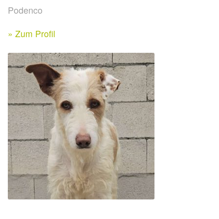
Expan
Podenco
Kontakt & Rechtliches
Aktuelle Spenden 2026
Expan
» Zum Profil
Facebook
Ihre/Eure Spenden – Januar bis Juni 2026
Instagram
Spenden 2025
Juli bis Dezember 2025
Januar bis Juni 2025
Spenden 2024
Juli bis Dezember 2024
Januar bis Juni 2024