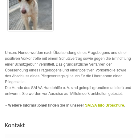
Glückliche Fellnasen
Happy End Stories
Regenbogenbrücke
Aktuelles
Unsere Hunde werden nach Übersendung eines Fragebogens und einer
positiven Vorkontrolle mit einem Schutzvertrag sowie gegen die Entrichtung
einer Schutzgebühr vermittelt. Das grundsätzliche Verfahren der
SALVA News
Übersendung eines Fragebogens und einer positiven Vorkontrolle sowie
des Abschluss eines Pflegevertrags gilt auch für die Übernahme einer
Pflegestelle.
Reiseberichte
Die Hunde des SALVA Hundehilfe e. V. sind geimpft (grundimmunisiert) und
entwurmt. Sie werden vor Ausreise auf Mittelmeerkrankheiten getestet.
Kreativprojekte
» Weitere Informationen finden Sie in unserer
SALVA Info Broschüre
.
Unsere Partnertierheime
Kontakt
Partnertierheim La Linea in Spanien