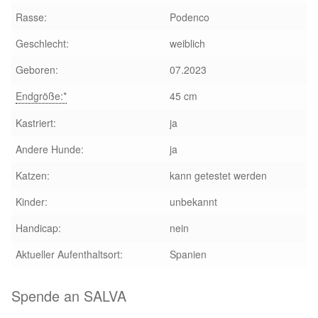
Glückliche Fellnasen
Rasse:
Podenco
Happy End Stories
Geschlecht:
weiblich
Geboren:
07.2023
Regenbogenbrücke
Endgröße:*
45 cm
Aktuelles
Kastriert:
ja
Andere Hunde:
ja
SALVA News
Katzen:
kann getestet werden
Reiseberichte
Kinder:
unbekannt
Handicap:
nein
Kreativprojekte
Aktueller Aufenthaltsort:
Spanien
Unsere Partnertierheime
Spende an SALVA
Partnertierheim La Linea in Spanien