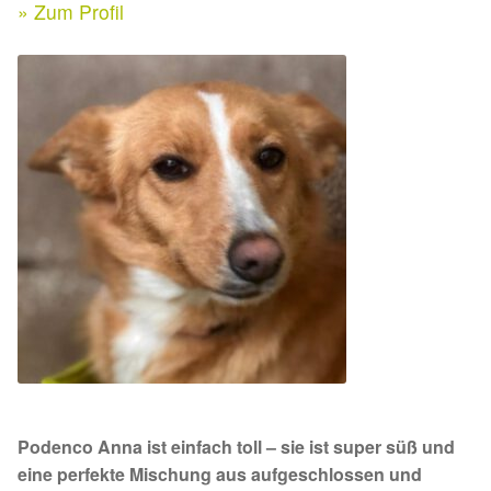
Expan
» Zum Profil
Kontakt & Rechtliches
Aktuelle Spenden 2026
Expan
Facebook
Ihre/Eure Spenden – Januar bis Juni 2026
Instagram
Spenden 2025
Juli bis Dezember 2025
Januar bis Juni 2025
Spenden 2024
Juli bis Dezember 2024
Podenco Anna ist einfach toll – sie ist super süß und
Januar bis Juni 2024
eine perfekte Mischung aus aufgeschlossen und