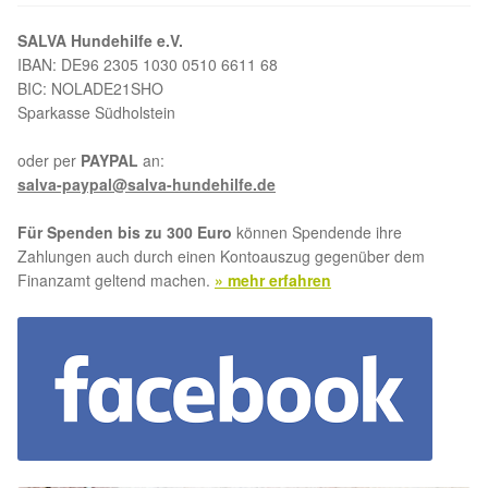
Aktion „Hilfe La Linea“
SALVA Hundehilfe e.V.
IBAN: DE96 2305 1030 0510 6611 68
BIC: NOLADE21SHO
Updates „Hilfe La Linea“
Sparkasse Südholstein
Partnertierheim in Bulgarien
oder per
PAYPAL
an:
salva-paypal@salva-hundehilfe.de
Partnertierheim in Polen
Für Spenden bis zu 300 Euro
können Spendende ihre
Zahlungen auch durch einen Kontoauszug gegenüber dem
Finanzamt geltend machen.
» mehr erfahren