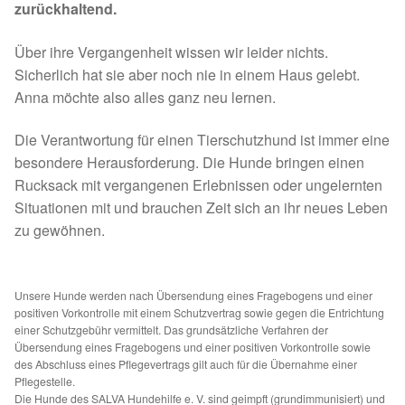
zurückhaltend.
Spenden 2023
Über ihre Vergangenheit wissen wir leider nichts.
Juli bis Dezember 2023
Sicherlich hat sie aber noch nie in einem Haus gelebt.
Anna möchte also alles ganz neu lernen.
Januar bis Juni 2023
Die Verantwortung für einen Tierschutzhund ist immer eine
besondere Herausforderung. Die Hunde bringen einen
Spenden 2022
Rucksack mit vergangenen Erlebnissen oder ungelernten
Situationen mit und brauchen Zeit sich an ihr neues Leben
Juli bis Dezember 2022
zu gewöhnen.
Januar bis Juni 2022
Unsere Hunde werden nach Übersendung eines Fragebogens und einer
Spenden 2021
positiven Vorkontrolle mit einem Schutzvertrag sowie gegen die Entrichtung
einer Schutzgebühr vermittelt. Das grundsätzliche Verfahren der
Übersendung eines Fragebogens und einer positiven Vorkontrolle sowie
Juli bis Dezember 2021
des Abschluss eines Pflegevertrags gilt auch für die Übernahme einer
Pflegestelle.
Die Hunde des SALVA Hundehilfe e. V. sind geimpft (grundimmunisiert) und