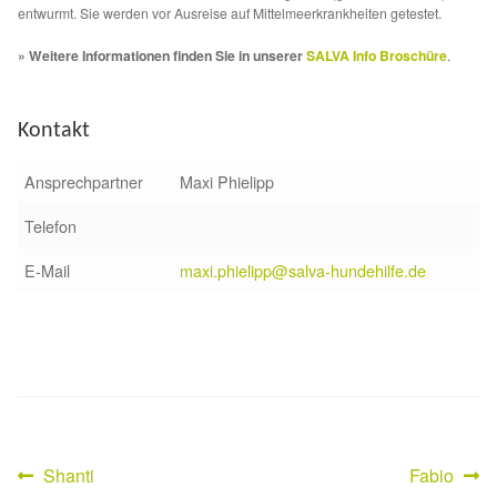
Fördermitgliedschaft
entwurmt. Sie werden vor Ausreise auf Mittelmeerkrankheiten getestet.
» Weitere Informationen finden Sie in unserer
SALVA Info Broschüre
.
Tierschutz
Auslandstierschutz
Kontakt
Schutzgebühr
Ansprechpartner
Maxi Phielipp
Telefon
Unsere Notnasen
E-Mail
maxi.phielipp@salva-hundehilfe.de
Notnasen in Deutschland
Notnasen noch im Ausland
Notnasen mit Handicap
Wichtige Gedanken vor der Adoption
Vorheriger
Nächster
Shanti
Fabio
Beitragsnavigation