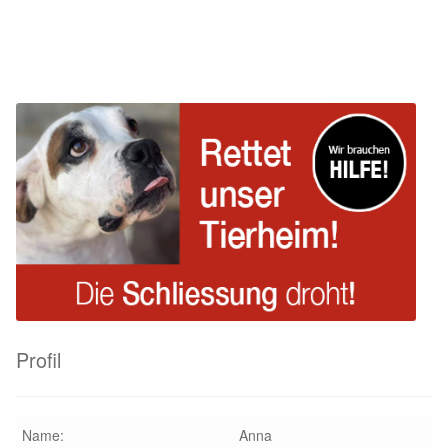
Beitrag:
Beitrag:
Sicherheitsgeschirr
Mittelmeerkrankheiten
Leishmaniose
Qualzucht bei Hunden
Sonderfarben bei Hunden
Zwingerhusten
Ablauf Adoption
Profil
Info Broschüre – SALVA Hundehilfe e.V.
Name:
Anna