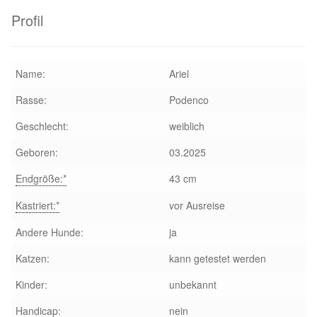
Glückliche Fellnasen
Profil
Happy End Stories
Name:
Ariel
Regenbogenbrücke
Rasse:
Podenco
Aktuelles
Geschlecht:
weiblich
Geboren:
03.2025
SALVA News
Endgröße:*
43 cm
Reiseberichte
Kastriert:*
vor Ausreise
Kreativprojekte
Andere Hunde:
ja
Katzen:
kann getestet werden
Unsere Partnertierheime
Kinder:
unbekannt
Partnertierheim La Linea in Spanien
Handicap:
nein