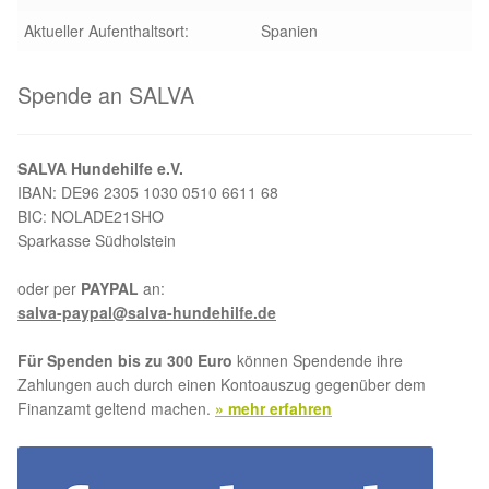
Aktueller Aufenthaltsort:
Spanien
Aktion „Hilfe La Linea“
Spende an SALVA
Updates „Hilfe La Linea“
Partnertierheim in Bulgarien
SALVA Hundehilfe e.V.
IBAN: DE96 2305 1030 0510 6611 68
Partnertierheim in Polen
BIC: NOLADE21SHO
Sparkasse Südholstein
oder per
PAYPAL
an:
salva-paypal@salva-hundehilfe.de
Für Spenden bis zu 300 Euro
können Spendende ihre
Zahlungen auch durch einen Kontoauszug gegenüber dem
Finanzamt geltend machen.
» mehr erfahren