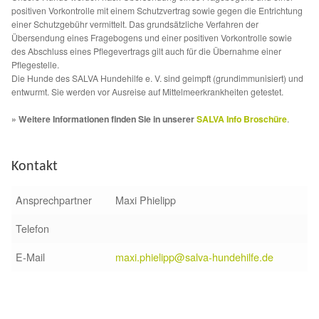
Fördermitgliedschaft
positiven Vorkontrolle mit einem Schutzvertrag sowie gegen die Entrichtung
einer Schutzgebühr vermittelt. Das grundsätzliche Verfahren der
Übersendung eines Fragebogens und einer positiven Vorkontrolle sowie
Tierschutz
des Abschluss eines Pflegevertrags gilt auch für die Übernahme einer
Pflegestelle.
Auslandstierschutz
Die Hunde des SALVA Hundehilfe e. V. sind geimpft (grundimmunisiert) und
entwurmt. Sie werden vor Ausreise auf Mittelmeerkrankheiten getestet.
Schutzgebühr
» Weitere Informationen finden Sie in unserer
SALVA Info Broschüre
.
Unsere Notnasen
Kontakt
Notnasen in Deutschland
Ansprechpartner
Maxi Phielipp
Notnasen noch im Ausland
Telefon
E-Mail
maxi.phielipp@salva-hundehilfe.de
Notnasen mit Handicap
Wichtige Gedanken vor der Adoption