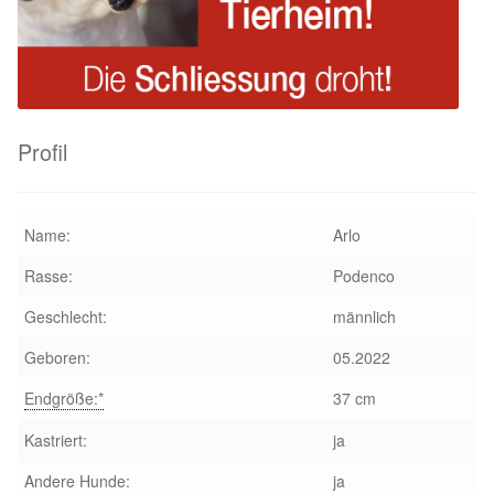
Glückliche Fellnasen
Happy End Stories
Regenbogenbrücke
Profil
Aktuelles
Name:
Arlo
SALVA News
Rasse:
Podenco
Reiseberichte
Geschlecht:
männlich
Geboren:
05.2022
Kreativprojekte
Endgröße:*
37 cm
Unsere Partnertierheime
Kastriert:
ja
Partnertierheim La Linea in Spanien
Andere Hunde:
ja