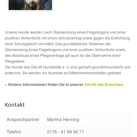
Fördermitgliedschaft
Tierschutz
Unsere Hunde werden nach Übersendung eines Fragebogens und einer
Auslandstierschutz
positiven Vorkontrolle mit einem Schutzvertrag sowie gegen die Entrichtung
einer Schutzgebühr vermittelt. Das grundsätzliche Verfahren der
Schutzgebühr
Übersendung eines Fragebogens und einer positiven Vorkontrolle sowie
des Abschluss eines Pflegevertrags gilt auch für die Übernahme einer
Pflegestelle.
Unsere Notnasen
Die Hunde des SALVA Hundehilfe e. V. sind geimpft (grundimmunisiert) und
entwurmt. Sie werden vor Ausreise auf Mittelmeerkrankheiten getestet.
Notnasen in Deutschland
» Weitere Informationen finden Sie in unserer
SALVA Info Broschüre
.
Notnasen noch im Ausland
Kontakt
Notnasen mit Handicap
Ansprechpartner
Martina Henning
Wichtige Gedanken vor der Adoption
Telefon
0176 - 61 89 90 71