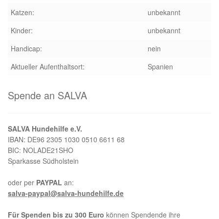
Katzen:
unbekannt
Aktion „Hilfe La Linea“
Kinder:
unbekannt
Updates „Hilfe La Linea“
Handicap:
nein
Aktueller Aufenthaltsort:
Spanien
Partnertierheim in Bulgarien
Spende an SALVA
Partnertierheim in Polen
SALVA Hundehilfe e.V.
IBAN: DE96 2305 1030 0510 6611 68
BIC: NOLADE21SHO
Sparkasse Südholstein
oder per
PAYPAL
an:
salva-paypal@salva-hundehilfe.de
Für Spenden bis zu 300 Euro
können Spendende ihre