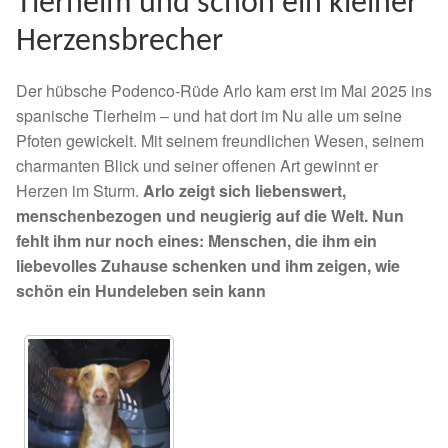
Tierheim und schon ein kleiner
Spenden 2023
Herzensbrecher
Juli bis Dezember 2023
Der hübsche Podenco-Rüde Arlo kam erst im Mai 2025 ins
spanische Tierheim – und hat dort im Nu alle um seine
Januar bis Juni 2023
Pfoten gewickelt. Mit seinem freundlichen Wesen, seinem
charmanten Blick und seiner offenen Art gewinnt er
Spenden 2022
Herzen im Sturm.
Arlo zeigt sich liebenswert,
menschenbezogen und neugierig auf die Welt. Nun
Juli bis Dezember 2022
fehlt ihm nur noch eines: Menschen, die ihm ein
liebevolles Zuhause schenken und ihm zeigen, wie
schön ein Hundeleben sein kann
Januar bis Juni 2022
Spenden 2021
Juli bis Dezember 2021