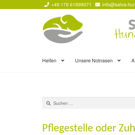
+49 176 61899071
info@salva-hun
Zur
Zum
Navigation
Inhalt
springen
springen
Helfen
Unsere Notnasen
A
Suchen
nach:
Pflegestelle oder Zu