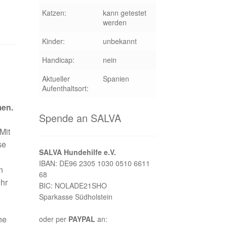
Katzen:
kann getestet
werden
Kinder:
unbekannt
Handicap:
nein
Aktueller
Spanien
Aufenthaltsort:
men.
Spende an SALVA
Mit
se
SALVA Hundehilfe e.V.
IBAN: DE96 2305 1030 0510 6611
n
68
ihr
BIC: NOLADE21SHO
Sparkasse Südholstein
ne
oder per
PAYPAL
an: