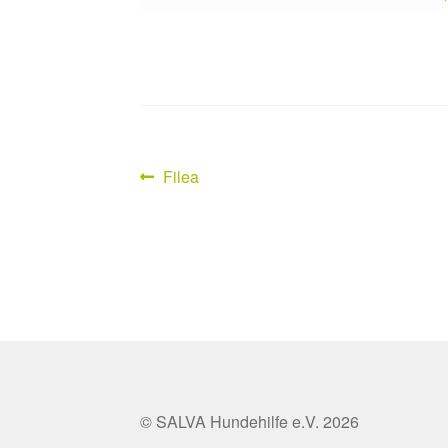
Vorheriger
Filea
Beitragsnavigation
Beitrag:
© SALVA Hundehilfe e.V. 2026