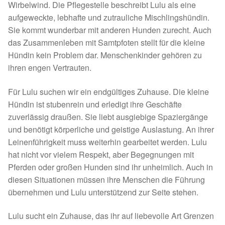
Wirbelwind. Die Pflegestelle beschreibt Lulu als eine
Spenden 2023
aufgeweckte, lebhafte und zutrauliche Mischlingshündin.
Sie kommt wunderbar mit anderen Hunden zurecht. Auch
Juli bis Dezember 2023
das Zusammenleben mit Samtpfoten stellt für die kleine
Hündin kein Problem dar. Menschenkinder gehören zu
Januar bis Juni 2023
ihren engen Vertrauten.
Für Lulu suchen wir ein endgültiges Zuhause. Die kleine
Spenden 2022
Hündin ist stubenrein und erledigt ihre Geschäfte
zuverlässig draußen. Sie liebt ausgiebige Spaziergänge
Juli bis Dezember 2022
und benötigt körperliche und geistige Auslastung. An ihrer
Leinenführigkeit muss weiterhin gearbeitet werden. Lulu
Januar bis Juni 2022
hat nicht vor vielem Respekt, aber Begegnungen mit
Pferden oder großen Hunden sind ihr unheimlich. Auch in
Spenden 2021
diesen Situationen müssen ihre Menschen die Führung
übernehmen und Lulu unterstützend zur Seite stehen.
Juli bis Dezember 2021
Lulu sucht ein Zuhause, das ihr auf liebevolle Art Grenzen