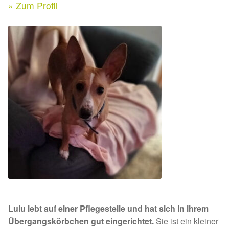
Expan
» Zum Profil
Kontakt & Rechtliches
Aktuelle Spenden 2026
Expan
Facebook
Ihre/Eure Spenden – Januar bis Juni 2026
Instagram
Spenden 2025
Juli bis Dezember 2025
Januar bis Juni 2025
Spenden 2024
Juli bis Dezember 2024
Lulu lebt auf einer Pflegestelle und hat sich in ihrem
Januar bis Juni 2024
Übergangskörbchen gut eingerichtet.
Sie ist ein kleiner