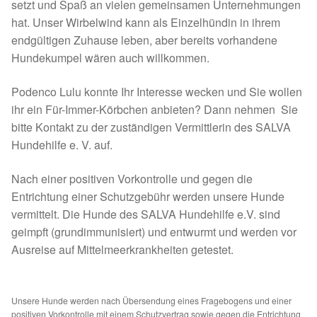
Fördermitgliedschaft
setzt und Spaß an vielen gemeinsamen Unternehmungen
hat. Unser Wirbelwind kann als Einzelhündin in ihrem
Tierschutz
endgültigen Zuhause leben, aber bereits vorhandene
Hundekumpel wären auch willkommen.
Auslandstierschutz
Podenco Lulu konnte Ihr Interesse wecken und Sie wollen
ihr ein Für-Immer-Körbchen anbieten? Dann nehmen Sie
Schutzgebühr
bitte Kontakt zu der zuständigen Vermittlerin des SALVA
Hundehilfe e. V. auf.
Unsere Notnasen
Nach einer positiven Vorkontrolle und gegen die
Notnasen in Deutschland
Entrichtung einer Schutzgebühr werden unsere Hunde
vermittelt. Die Hunde des SALVA Hundehilfe e.V. sind
Notnasen noch im Ausland
geimpft (grundimmunisiert) und entwurmt und werden vor
Ausreise auf Mittelmeerkrankheiten getestet.
Notnasen mit Handicap
Wichtige Gedanken vor der Adoption
Unsere Hunde werden nach Übersendung eines Fragebogens und einer
positiven Vorkontrolle mit einem Schutzvertrag sowie gegen die Entrichtung