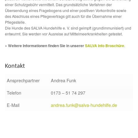
einer Schutzgebühr vermittelt. Das grundsätzliche Verfahren der
Sicherheitsgeschirr
Übersendung eines Fragebogens und einer positiven Vorkontrolle sowie
des Abschluss eines Pflegevertrags gilt auch für die Übernahme einer
Pflegestelle.
Mittelmeerkrankheiten
Die Hunde des SALVA Hundehilfe e. V. sind geimpft (grundimmunisiert) und
entwurmt. Sie werden vor Ausreise auf Mittelmeerkrankheiten getestet.
Leishmaniose
» Weitere Informationen finden Sie in unserer
SALVA Info Broschüre
.
Qualzucht bei Hunden
Kontakt
Sonderfarben bei Hunden
Ansprechpartner
Andrea Funk
Zwingerhusten
Telefon
0173 – 51 74 297
E-Mail
andrea.funk@salva-hundehilfe.de
Ablauf Adoption
Info Broschüre – SALVA Hundehilfe e.V.