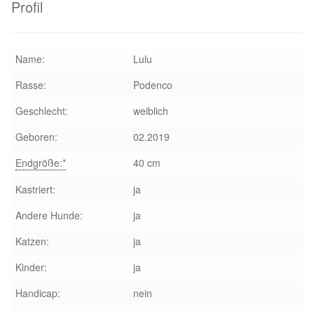
Profil
Aktion „Hilfe La Linea“
Name:
Lulu
Updates „Hilfe La Linea“
Rasse:
Podenco
Partnertierheim in Bulgarien
Geschlecht:
weiblich
Partnertierheim in Polen
Geboren:
02.2019
Endgröße:*
40 cm
Kastriert:
ja
Andere Hunde:
ja
Katzen:
ja
Kinder:
ja
Handicap:
nein