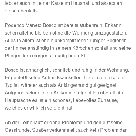
lebt er auch mit einer Katze im Haushalt und akzeptiert
Spenden 2023
diese ebenfalls.
Juli bis Dezember 2023
Podenco Maneto Bosco ist bereits stubenrein. Er kann
schon alleine bleiben ohne die Wohnung umzugestalten.
Alles in allem ist er ein unkomplizierter, ruhiger Begleiter,
Januar bis Juni 2023
der immer anständig in seinem Körbchen schläft und seine
Pflegeeltern morgens freudig begrüßt.
Spenden 2022
Bosco ist anhänglich, sehr lieb und ruhig in der Wohnung.
Juli bis Dezember 2022
Er genießt seine Aufmerksamkeiten. Da er so ein cooler
Typ ist, wäre er auch als Anfängerhund gut geeignet.
Januar bis Juni 2022
Aufgrund seiner tollen Art kann er eigentlich überall hin.
Hauptsache es ist ein schönes, liebevolles Zuhause,
Spenden 2021
welches er wirklich verdient hat.
Juli bis Dezember 2021
An der Leine läuft er ohne Probleme und genießt seine
Gassirunde. Straßenverkehr stellt auch kein Problem dar.