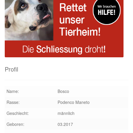
Glückliche Fellnasen
Happy End Stories
Regenbogenbrücke
Aktuelles
SALVA News
Profil
Reiseberichte
Name:
Bosco
Kreativprojekte
Rasse:
Podenco Maneto
Unsere Partnertierheime
Geschlecht:
männlich
Geboren:
03.2017
Partnertierheim La Linea in Spanien