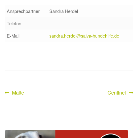
Sicherheitsgeschirr
Ansprechpartner
Sandra Herdel
Telefon
Mittelmeerkrankheiten
E-Mail
sandra.herdel@salva-hundehilfe.de
Leishmaniose
Qualzucht bei Hunden
Sonderfarben bei Hunden
Zwingerhusten
Vorheriger
Nächster
Malte
Centinel
Beitragsnavigation
Beitrag:
Beitrag:
Ablauf Adoption
Info Broschüre – SALVA Hundehilfe e.V.