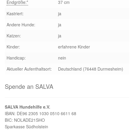
Endgröße:*
37 cm
Aktion „Hilfe La Linea“
Kastriert:
ja
Andere Hunde:
ja
Updates „Hilfe La Linea“
Katzen:
ja
Partnertierheim in Bulgarien
Kinder:
erfahrene Kinder
Handicap:
nein
Partnertierheim in Polen
Aktueller Aufenthaltsort:
Deutschland (76448 Durmesheim)
Spende an SALVA
SALVA Hundehilfe e.V.
IBAN: DE96 2305 1030 0510 6611 68
BIC: NOLADE21SHO
Sparkasse Südholstein