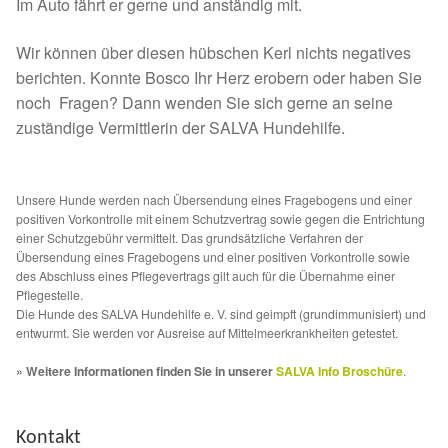
Fördermitgliedschaft
Im Auto fährt er gerne und anständig mit.
Wir können über diesen hübschen Kerl nichts negatives
Tierschutz
berichten. Konnte Bosco Ihr Herz erobern oder haben Sie
noch Fragen? Dann wenden Sie sich gerne an seine
Auslandstierschutz
zuständige Vermittlerin der SALVA Hundehilfe.
Schutzgebühr
Unsere Hunde werden nach Übersendung eines Fragebogens und einer
Unsere Notnasen
positiven Vorkontrolle mit einem Schutzvertrag sowie gegen die Entrichtung
einer Schutzgebühr vermittelt. Das grundsätzliche Verfahren der
Übersendung eines Fragebogens und einer positiven Vorkontrolle sowie
Notnasen in Deutschland
des Abschluss eines Pflegevertrags gilt auch für die Übernahme einer
Pflegestelle.
Die Hunde des SALVA Hundehilfe e. V. sind geimpft (grundimmunisiert) und
Notnasen noch im Ausland
entwurmt. Sie werden vor Ausreise auf Mittelmeerkrankheiten getestet.
» Weitere Informationen finden Sie in unserer
SALVA Info Broschüre
.
Notnasen mit Handicap
Wichtige Gedanken vor der Adoption
Kontakt