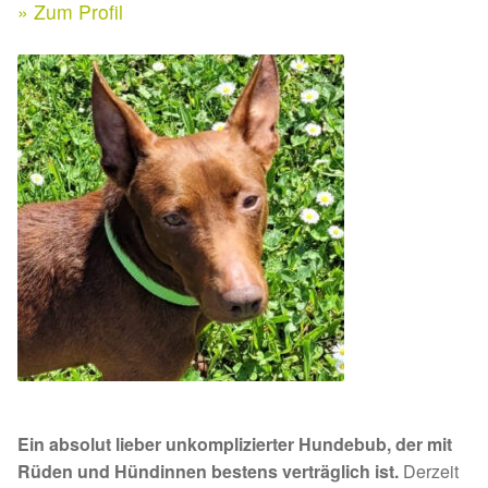
Expan
» Zum Profil
Kontakt & Rechtliches
Aktuelle Spenden 2026
Expan
Facebook
Ihre/Eure Spenden – Januar bis Juni 2026
Instagram
Spenden 2025
Juli bis Dezember 2025
Januar bis Juni 2025
Spenden 2024
Juli bis Dezember 2024
Ein absolut lieber unkomplizierter Hundebub, der mit
Januar bis Juni 2024
Rüden und Hündinnen bestens verträglich ist.
Derzeit