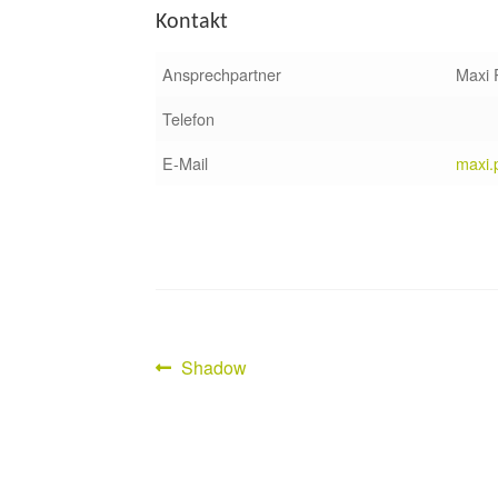
Kontakt
Ansprechpartner
Maxi 
Telefon
E-Mail
maxi.
Vorheriger
Shadow
Beitragsnavigation
Beitrag: