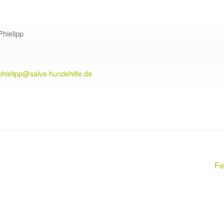
Phielipp
phielipp@salva-hundehilfe.de
Nä
Fe
Be