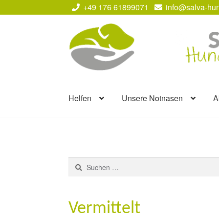
+49 176 61899071
info@salva-hun
Zur
Zum
Navigation
Inhalt
springen
springen
Helfen
Unsere Notnasen
A
Suchen
nach:
Vermittelt