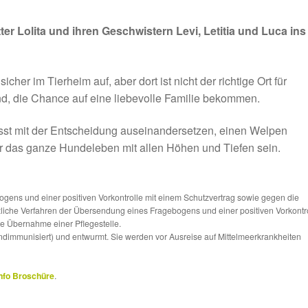
r Lolita und ihren Geschwistern Levi, Letitia und Luca ins
er im Tierheim auf, aber dort ist nicht der richtige Ort für
ind, die Chance auf eine liebevolle Familie bekommen.
wusst mit der Entscheidung auseinandersetzen, einen Welpen
r das ganze Hundeleben mit allen Höhen und Tiefen sein.
ns und einer positiven Vorkontrolle mit einem Schutzvertrag sowie gegen die
tzliche Verfahren der Übersendung eines Fragebogens und einer positiven Vorkontr
die Übernahme einer Pflegestelle.
ndimmunisiert) und entwurmt. Sie werden vor Ausreise auf Mittelmeerkrankheiten
nfo Broschüre
.