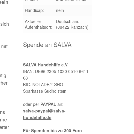
kein
Handicap:
nein
Aktueller
Deutschland
sich
Aufenthaltsort:
(88422 Kanzach)
Spende an SALVA
 mit
SALVA Hundehilfe e.V.
IBAN: DE96 2305 1030 0510 6611
tig
68
cher
BIC: NOLADE21SHO
Sparkasse Südholstein
oder per
PAYPAL
an:
salva-paypal@salva-
uns
hundehilfe.de
erne
erter
Für Spenden bis zu 300 Euro