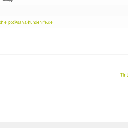
phielipp@salva-hundehilfe.de
Näc
Tin
Beit