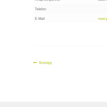
Telefon
E-Mail
maxi.
Vorheriger
Snoopy
Beitragsnavigation
Beitrag: