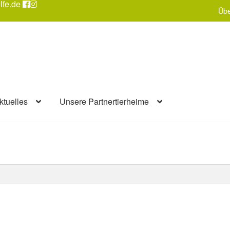
lfe.de
Übe
ktuelles
Unsere Partnertierheime