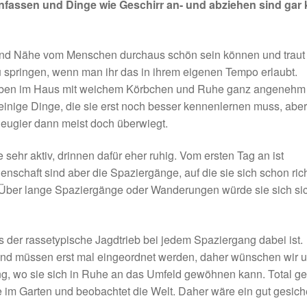
nfassen und Dinge wie Geschirr an- und abziehen sind gar 
und Nähe vom Menschen durchaus schön sein können und traut 
 springen, wenn man ihr das in ihrem eigenen Tempo erlaubt.
 Leben im Haus mit weichem Körbchen und Ruhe ganz angenehm
 einige Dinge, die sie erst noch besser kennenlernen muss, aber
Neugier dann meist doch überwiegt.
ehr aktiv, drinnen dafür eher ruhig. Vom ersten Tag an ist
enschaft sind aber die Spaziergänge, auf die sie sich schon rich
ut. Über lange Spaziergänge oder Wanderungen würde sie sich si
 der rassetypische Jagdtrieb bei jedem Spaziergang dabei ist.
e und müssen erst mal eingeordnet werden, daher wünschen wir 
ung, wo sie sich in Ruhe an das Umfeld gewöhnen kann. Total g
e im Garten und beobachtet die Welt. Daher wäre ein gut gesich