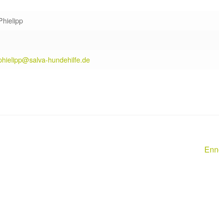
Phielipp
phielipp@salva-hundehilfe.de
Näc
Enn
Beit