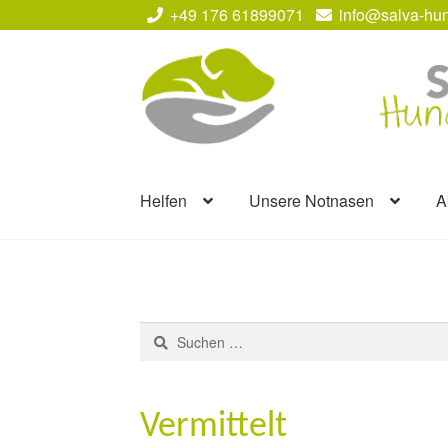
+49 176 61899071
info@salva-hun
Zur
Zum
Navigation
Inhalt
springen
springen
Helfen
Unsere Notnasen
A
Suchen
nach:
Vermittelt