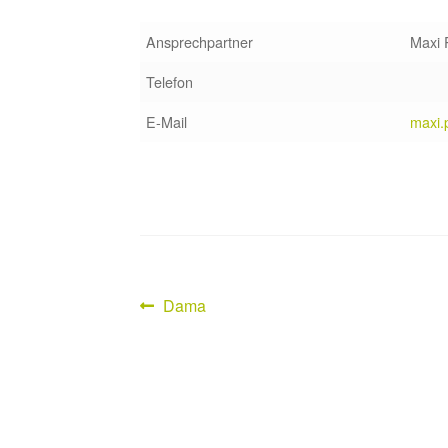
Ansprechpartner
Maxi 
Telefon
E-Mail
maxi.
Vorheriger
Dama
Beitragsnavigation
Beitrag: