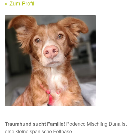
Expan
» Zum Profil
Kontakt & Rechtliches
Aktuelle Spenden 2026
Expan
Facebook
Ihre/Eure Spenden – Januar bis Juni 2026
Instagram
Spenden 2025
Juli bis Dezember 2025
Januar bis Juni 2025
Spenden 2024
Juli bis Dezember 2024
Traumhund sucht Familie!
Podenco Mischling Duna ist
Januar bis Juni 2024
eine kleine spanische Fellnase.