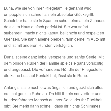
Spenden 2023
Luna, wie sie von ihrer Pflegefamilie genannt wird,
entpuppte sich schnell als ein absoluter Glücksgriff.
Juli bis Dezember 2023
Scheinbar hatte sie in Spanien schon einmal ein Zuhause,
da sie im Haus einfach perfekt ist. Sie war sofort
stubenrein, macht nichts kaputt, bellt nicht und respektiert
Januar bis Juni 2023
Grenzen. Sie kann alleine bleiben, fährt gerne im Auto mit
und ist mit anderen Hunden verträglich.
Spenden 2022
Duna ist eine ganz liebe, verspielte und sanfte Seele. Mit
Juli bis Dezember 2022
dem blinden Rüden der Familie spielt sie ganz vorsichtig
und angepasst. Die vorhandene Hündin der Pflegestelle,
Januar bis Juni 2022
die keine Lust auf Kontakt hat, lässt sie in Ruhe.
Spenden 2021
Anfangs ist sie noch etwas ängstlich und guckt sich alles
erstmal ganz in Ruhe an. Da hilft ihr ein souveräner und
Juli bis Dezember 2021
hundeerfahrener Mensch an ihrer Seite, der ihr Rückhalt
gibt. Sie merkt dann schnell, dass ihr nichts Schlimmes