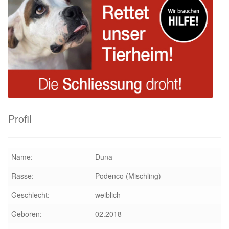
Aktion „Hilfe La Linea“
Updates „Hilfe La Linea“
Partnertierheim in Bulgarien
Partnertierheim in Polen
Profil
Name:
Duna
Rasse:
Podenco (Mischling)
Geschlecht:
weiblich
Geboren:
02.2018