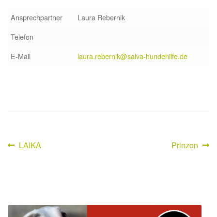
Glückliche Fellnasen
Ansprechpartner
Laura Rebernik
Happy End Stories
Telefon
Regenbogenbrücke
E-Mail
laura.rebernik@salva-hundehilfe.de
Aktuelles
SALVA News
Reiseberichte
Vorheriger
Nächster
LAIKA
Prinzon
Beitragsnavigation
Beitrag:
Beitrag:
Kreativprojekte
Unsere Partnertierheime
Partnertierheim La Linea in Spanien