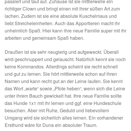
Fördermitgliedschaft
passiert und taut auf. Zuhause ist sie mittlerweile ein
richtiger Clown und bringt einen mit ihrer süßen Art zum
lachen. Zudem ist sie eine absolute Kuschelmaus und
Tierschutz
liebt Streicheleinheiten. Auch das Apportieren macht ihr
unheimlich Spaß. Hier kann ihre neue Familie super mit ihr
Auslandstierschutz
arbeiten und gemeinsam Spaß haben.
Schutzgebühr
Draußen ist sie sehr neugierig und aufgeweckt. Überall
wird geschnuppert und gelauscht. Natürlich kennt sie noch
Unsere Notnasen
keine Kommandos. Allerdings scheint sie recht schnell
und gut zu lernen. Sie hört mittlerweile schon auf ihren
Notnasen in Deutschland
Namen und kann recht gut an der Leine laufen. Sie kennt
das Wort „warte“ sowie „Pfote heben“, wenn sich die Leine
Notnasen noch im Ausland
unter ihrem Bauch gewickelt hat. Ihre neue Familie sollte
das Hunde 1x1 mit ihr lernen und ggf. eine Hundeschule
Notnasen mit Handicap
besuchen. Aber mit Ruhe, Geduld und liebevollem
Umgang wird sie sicherlich alles lernen. Ein vorhandener
Wichtige Gedanken vor der Adoption
Ersthund wäre für Duna ein absoluter Traum.