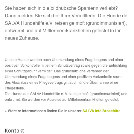
Sie haben sich in die bildhübsche Spanierin verliebt?
Sicherheitsgeschirr
Dann melden Sie sich bei ihrer Vermittlerin. Die Hunde der
SALVA Hundehilfe e.V. reisen geimpft (grundimmunisiert),
Mittelmeerkrankheiten
entwurmt und auf Mittlermeerkrankheiten getestet in ihr
neues Zuhause.
Leishmaniose
Qualzucht bei Hunden
Unsere Hunde werden nach Übersendung eines Fragebogens und einer
positiven Vorkontrolle mit einem Schutzvertrag sowie gegen die Entrichtung
einer Schutzgebühr vermittelt. Das grundsätzliche Verfahren der
Sonderfarben bei Hunden
Übersendung eines Fragebogens und einer positiven Vorkontrolle sowie
des Abschluss eines Pflegevertrags gilt auch für die Übernahme einer
Pflegestelle.
Zwingerhusten
Die Hunde des SALVA Hundehilfe e. V. sind geimpft (grundimmunisiert) und
entwurmt. Sie werden vor Ausreise auf Mittelmeerkrankheiten getestet.
Ablauf Adoption
» Weitere Informationen finden Sie in unserer
SALVA Info Broschüre
.
Info Broschüre – SALVA Hundehilfe e.V.
Kontakt