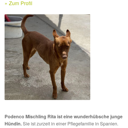
Expan
» Zum Profil
Kontakt & Rechtliches
Aktuelle Spenden 2026
Expan
Facebook
Ihre/Eure Spenden – Januar bis Juni 2026
Instagram
Spenden 2025
Juli bis Dezember 2025
Januar bis Juni 2025
Spenden 2024
Juli bis Dezember 2024
Podenco Mischling Rita ist eine wunderhübsche junge
Januar bis Juni 2024
Hündin.
Sie ist zurzeit in einer Pflegefamilie in Spanien.