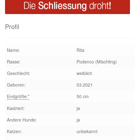
Glückliche Fellnasen
Happy End Stories
Profil
Regenbogenbrücke
Name:
Rita
Aktuelles
Rasse:
Podenco (Mischling)
SALVA News
Geschlecht:
weiblich
Geboren:
03.2021
Reiseberichte
Endgröße:*
50 cm
Kreativprojekte
Kastriert:
ja
Unsere Partnertierheime
Andere Hunde:
ja
Katzen:
unbekannt
Partnertierheim La Linea in Spanien