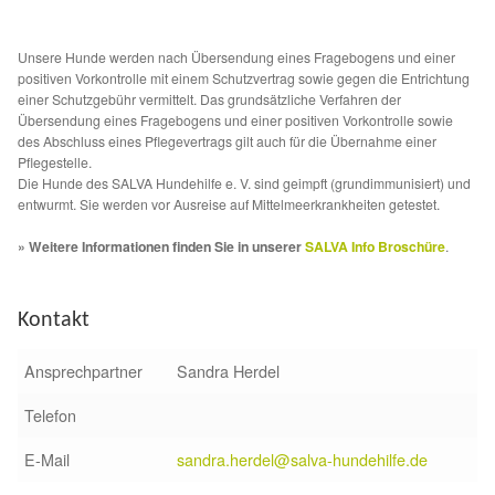
Fördermitgliedschaft
Unsere Hunde werden nach Übersendung eines Fragebogens und einer
Tierschutz
positiven Vorkontrolle mit einem Schutzvertrag sowie gegen die Entrichtung
einer Schutzgebühr vermittelt. Das grundsätzliche Verfahren der
Auslandstierschutz
Übersendung eines Fragebogens und einer positiven Vorkontrolle sowie
des Abschluss eines Pflegevertrags gilt auch für die Übernahme einer
Pflegestelle.
Schutzgebühr
Die Hunde des SALVA Hundehilfe e. V. sind geimpft (grundimmunisiert) und
entwurmt. Sie werden vor Ausreise auf Mittelmeerkrankheiten getestet.
Unsere Notnasen
» Weitere Informationen finden Sie in unserer
SALVA Info Broschüre
.
Notnasen in Deutschland
Kontakt
Notnasen noch im Ausland
Ansprechpartner
Sandra Herdel
Notnasen mit Handicap
Telefon
E-Mail
sandra.herdel@salva-hundehilfe.de
Wichtige Gedanken vor der Adoption