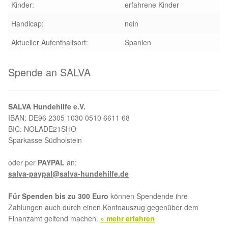
Kinder:
erfahrene Kinder
Aktion „Hilfe La Linea“
Handicap:
nein
Aktueller Aufenthaltsort:
Spanien
Updates „Hilfe La Linea“
Spende an SALVA
Partnertierheim in Bulgarien
Partnertierheim in Polen
SALVA Hundehilfe e.V.
IBAN: DE96 2305 1030 0510 6611 68
BIC: NOLADE21SHO
Sparkasse Südholstein
oder per
PAYPAL
an:
salva-paypal@salva-hundehilfe.de
Für Spenden bis zu 300 Euro
können Spendende ihre
Zahlungen auch durch einen Kontoauszug gegenüber dem
Finanzamt geltend machen.
» mehr erfahren