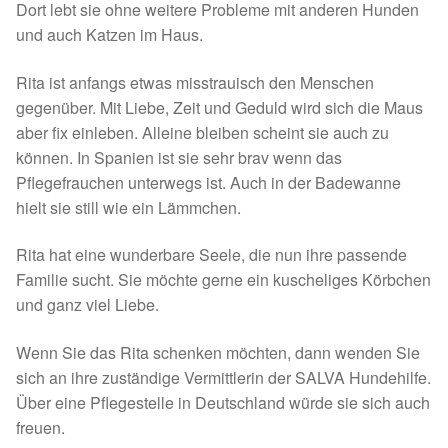
Dort lebt sie ohne weitere Probleme mit anderen Hunden
Spenden 2023
und auch Katzen im Haus.
Juli bis Dezember 2023
Rita ist anfangs etwas misstrauisch den Menschen
gegenüber. Mit Liebe, Zeit und Geduld wird sich die Maus
aber fix einleben. Alleine bleiben scheint sie auch zu
Januar bis Juni 2023
können. In Spanien ist sie sehr brav wenn das
Pflegefrauchen unterwegs ist. Auch in der Badewanne
Spenden 2022
hielt sie still wie ein Lämmchen.
Juli bis Dezember 2022
Rita hat eine wunderbare Seele, die nun ihre passende
Familie sucht. Sie möchte gerne ein kuscheliges Körbchen
Januar bis Juni 2022
und ganz viel Liebe.
Spenden 2021
Wenn Sie das Rita schenken möchten, dann wenden Sie
sich an ihre zuständige Vermittlerin der SALVA Hundehilfe.
Juli bis Dezember 2021
Über eine Pflegestelle in Deutschland würde sie sich auch
freuen.