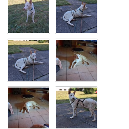
Sicherheitsgeschirr
Mittelmeerkrankheiten
Leishmaniose
Qualzucht bei Hunden
Sonderfarben bei Hunden
Zwingerhusten
Ablauf Adoption
Info Broschüre – SALVA Hundehilfe e.V.