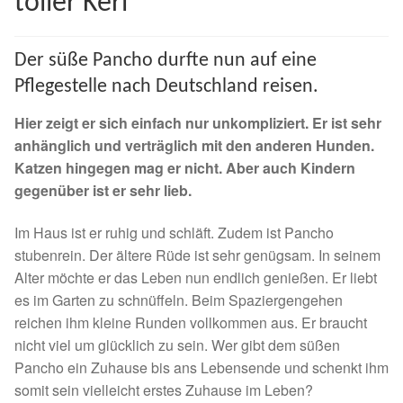
toller Kerl
Spenden 2023
Der süße Pancho durfte nun auf eine
Juli bis Dezember 2023
Pflegestelle nach Deutschland reisen.
Januar bis Juni 2023
Hier zeigt er sich einfach nur unkompliziert. Er ist sehr
anhänglich und verträglich mit den anderen Hunden.
Spenden 2022
Katzen hingegen mag er nicht. Aber auch Kindern
gegenüber ist er sehr lieb.
Juli bis Dezember 2022
Im Haus ist er ruhig und schläft. Zudem ist Pancho
stubenrein. Der ältere Rüde ist sehr genügsam. In seinem
Januar bis Juni 2022
Alter möchte er das Leben nun endlich genießen. Er liebt
es im Garten zu schnüffeln. Beim Spaziergengehen
Spenden 2021
reichen ihm kleine Runden vollkommen aus. Er braucht
nicht viel um glücklich zu sein. Wer gibt dem süßen
Juli bis Dezember 2021
Pancho ein Zuhause bis ans Lebensende und schenkt ihm
somit sein vielleicht erstes Zuhause im Leben?