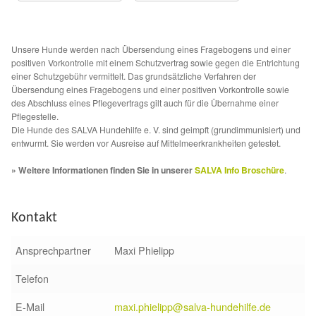
Glückliche Fellnasen
Happy End Stories
Unsere Hunde werden nach Übersendung eines Fragebogens und einer
positiven Vorkontrolle mit einem Schutzvertrag sowie gegen die Entrichtung
einer Schutzgebühr vermittelt. Das grundsätzliche Verfahren der
Regenbogenbrücke
Übersendung eines Fragebogens und einer positiven Vorkontrolle sowie
des Abschluss eines Pflegevertrags gilt auch für die Übernahme einer
Aktuelles
Pflegestelle.
Die Hunde des SALVA Hundehilfe e. V. sind geimpft (grundimmunisiert) und
entwurmt. Sie werden vor Ausreise auf Mittelmeerkrankheiten getestet.
SALVA News
» Weitere Informationen finden Sie in unserer
SALVA Info Broschüre
.
Reiseberichte
Kontakt
Kreativprojekte
Ansprechpartner
Maxi Phielipp
Unsere Partnertierheime
Telefon
Partnertierheim La Linea in Spanien
E-Mail
maxi.phielipp@salva-hundehilfe.de