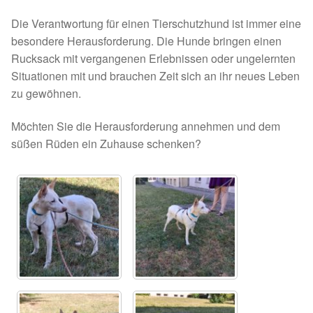
Fördermitgliedschaft
Die Verantwortung für einen Tierschutzhund ist immer eine
Tierschutz
besondere Herausforderung. Die Hunde bringen einen
Rucksack mit vergangenen Erlebnissen oder ungelernten
Situationen mit und brauchen Zeit sich an ihr neues Leben
Auslandstierschutz
zu gewöhnen.
Schutzgebühr
Möchten Sie die Herausforderung annehmen und dem
süßen Rüden ein Zuhause schenken?
Unsere Notnasen
Notnasen in Deutschland
Notnasen noch im Ausland
Notnasen mit Handicap
Wichtige Gedanken vor der Adoption