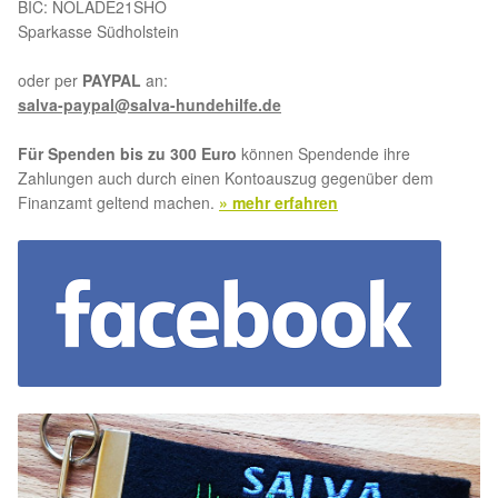
BIC: NOLADE21SHO
Sparkasse Südholstein
Aktion „Hilfe La Linea“
oder per
PAYPAL
an:
Updates „Hilfe La Linea“
salva-paypal@salva-hundehilfe.de
Für Spenden bis zu 300 Euro
können Spendende ihre
Partnertierheim in Bulgarien
Zahlungen auch durch einen Kontoauszug gegenüber dem
Finanzamt geltend machen.
» mehr erfahren
Partnertierheim in Polen