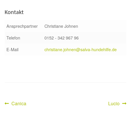
Fördermitgliedschaft
Kontakt
Tierschutz
Ansprechpartner
Christiane Johnen
Auslandstierschutz
Telefon
0152 - 342 967 96
Schutzgebühr
E-Mail
christiane.johnen@salva-hundehilfe.de
Unsere Notnasen
Notnasen in Deutschland
Notnasen noch im Ausland
Vorheriger
Nächster
Canica
Lucio
Beitragsnavigation
Notnasen mit Handicap
Beitrag:
Beitrag:
Wichtige Gedanken vor der Adoption