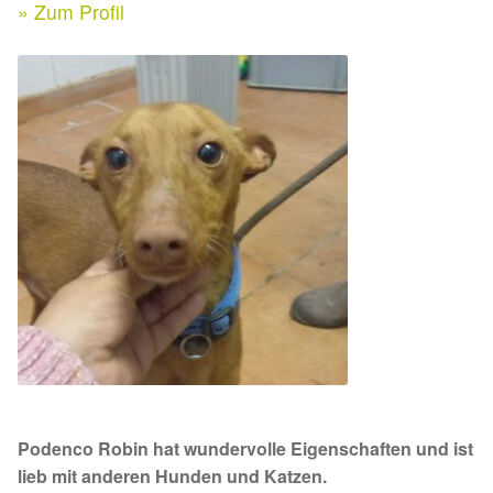
Expan
» Zum Profil
Kontakt & Rechtliches
Aktuelle Spenden 2026
Expan
Facebook
Ihre/Eure Spenden – Januar bis Juni 2026
Instagram
Spenden 2025
Juli bis Dezember 2025
Januar bis Juni 2025
Spenden 2024
Juli bis Dezember 2024
Podenco Robin hat wundervolle Eigenschaften und ist
Januar bis Juni 2024
lieb mit anderen Hunden und Katzen.