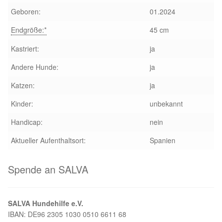
Glückliche Fellnasen
Geboren:
01.2024
Happy End Stories
Endgröße:*
45 cm
Kastriert:
ja
Regenbogenbrücke
Andere Hunde:
ja
Aktuelles
Katzen:
ja
Kinder:
unbekannt
SALVA News
Handicap:
nein
Reiseberichte
Aktueller Aufenthaltsort:
Spanien
Kreativprojekte
Spende an SALVA
Unsere Partnertierheime
SALVA Hundehilfe e.V.
Partnertierheim La Linea in Spanien
IBAN: DE96 2305 1030 0510 6611 68