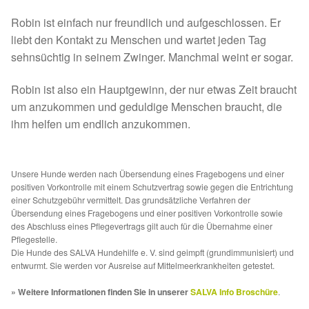
Spenden 2023
Robin ist einfach nur freundlich und aufgeschlossen. Er
liebt den Kontakt zu Menschen und wartet jeden Tag
Juli bis Dezember 2023
sehnsüchtig in seinem Zwinger. Manchmal weint er sogar.
Robin ist also ein Hauptgewinn, der nur etwas Zeit braucht
Januar bis Juni 2023
um anzukommen und geduldige Menschen braucht, die
ihm helfen um endlich anzukommen.
Spenden 2022
Juli bis Dezember 2022
Unsere Hunde werden nach Übersendung eines Fragebogens und einer
positiven Vorkontrolle mit einem Schutzvertrag sowie gegen die Entrichtung
Januar bis Juni 2022
einer Schutzgebühr vermittelt. Das grundsätzliche Verfahren der
Übersendung eines Fragebogens und einer positiven Vorkontrolle sowie
des Abschluss eines Pflegevertrags gilt auch für die Übernahme einer
Spenden 2021
Pflegestelle.
Die Hunde des SALVA Hundehilfe e. V. sind geimpft (grundimmunisiert) und
entwurmt. Sie werden vor Ausreise auf Mittelmeerkrankheiten getestet.
Juli bis Dezember 2021
» Weitere Informationen finden Sie in unserer
SALVA Info Broschüre
.