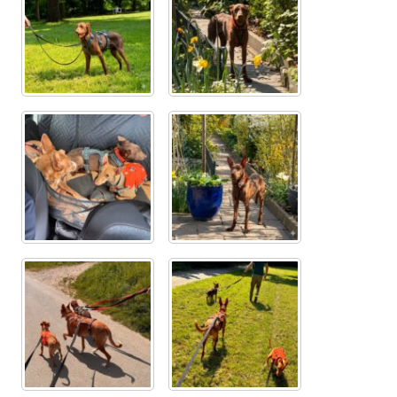
Glückliche Fellnasen
Happy End Stories
Regenbogenbrücke
Aktuelles
SALVA News
Reiseberichte
Kreativprojekte
Unsere Partnertierheime
Partnertierheim La Linea in Spanien