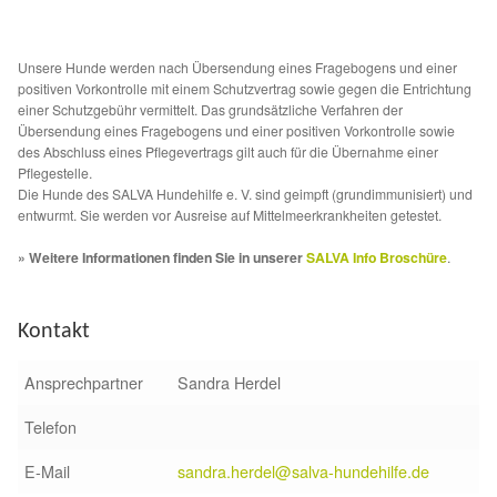
Aktion „Hilfe La Linea“
Unsere Hunde werden nach Übersendung eines Fragebogens und einer
positiven Vorkontrolle mit einem Schutzvertrag sowie gegen die Entrichtung
Updates „Hilfe La Linea“
einer Schutzgebühr vermittelt. Das grundsätzliche Verfahren der
Übersendung eines Fragebogens und einer positiven Vorkontrolle sowie
des Abschluss eines Pflegevertrags gilt auch für die Übernahme einer
Partnertierheim in Bulgarien
Pflegestelle.
Die Hunde des SALVA Hundehilfe e. V. sind geimpft (grundimmunisiert) und
Partnertierheim in Polen
entwurmt. Sie werden vor Ausreise auf Mittelmeerkrankheiten getestet.
» Weitere Informationen finden Sie in unserer
SALVA Info Broschüre
.
Kontakt
Ansprechpartner
Sandra Herdel
Telefon
E-Mail
sandra.herdel@salva-hundehilfe.de