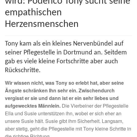
wird: Podenco Tony sucht seine
Spenden 2023
empathischen
Herzensmenschen
Juli bis Dezember 2023
Januar bis Juni 2023
Tony kam als ein kleines Nervenbündel auf
seiner Pflegestelle in Dortmund an. Seitdem
Spenden 2022
gab es viele kleine Fortschritte aber auch
Rückschritte.
Juli bis Dezember 2022
Wir wissen nicht, was Tony so erlebt hat, aber seine
Januar bis Juni 2022
Ängste schränken Ihn sehr ein. Zwischendurch
vergisst er sie und dann ist er ein sehr liebes und
Spenden 2021
aufgewecktes Männlein.
Die Vierbeiner der Pflegestelle
Ella und Susie unterstützen ihn, wobei er sich eher an
unsere Susie hält. Susie gibt ihm Sicherheit. Langsam,
Juli bis Dezember 2021
aber stetig, geht die Pflegestelle mit Tony kleine Schritte in
die richtige Richtung.