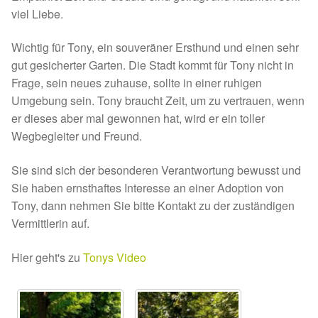
viel Liebe.
Sicherheitsgeschirr
Wichtig für Tony, ein souveräner Ersthund und einen sehr
Mittelmeerkrankheiten
gut gesicherter Garten. Die Stadt kommt für Tony nicht in
Frage, sein neues zuhause, sollte in einer ruhigen
Leishmaniose
Umgebung sein. Tony braucht Zeit, um zu vertrauen, wenn
er dieses aber mal gewonnen hat, wird er ein toller
Qualzucht bei Hunden
Wegbegleiter und Freund.
Sie sind sich der besonderen Verantwortung bewusst und
Sonderfarben bei Hunden
Sie haben ernsthaftes Interesse an einer Adoption von
Tony, dann nehmen Sie bitte Kontakt zu der zuständigen
Zwingerhusten
Vermittlerin auf.
Ablauf Adoption
Hier geht's zu
Tonys Video
Info Broschüre – SALVA Hundehilfe e.V.