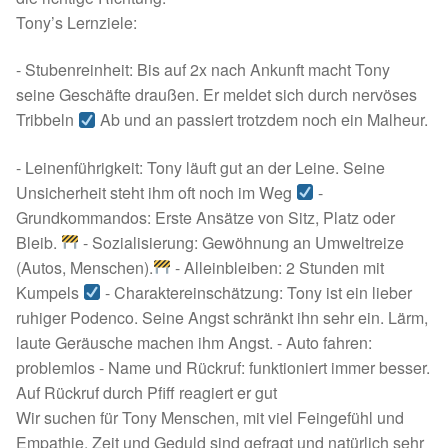
Fördermitgliedschaft
Tony’s Lernziele:
Tierschutz
- Stubenreinheit: Bis auf 2x nach Ankunft macht Tony
seine Geschäfte draußen. Er meldet sich durch nervöses
Auslandstierschutz
Tribbeln
Ab und an passiert trotzdem noch ein Malheur.
Schutzgebühr
- Leinenführigkeit: Tony läuft gut an der Leine. Seine
Unsicherheit steht ihm oft noch im Weg
-
Unsere Notnasen
Grundkommandos: Erste Ansätze von Sitz, Platz oder
Bleib.
- Sozialisierung: Gewöhnung an Umweltreize
(Autos, Menschen).
- Alleinbleiben: 2 Stunden mit
Notnasen in Deutschland
Kumpels
- Charaktereinschätzung: Tony ist ein lieber
ruhiger Podenco. Seine Angst schränkt ihn sehr ein. Lärm,
Notnasen noch im Ausland
laute Geräusche machen ihm Angst. - Auto fahren:
problemlos - Name und Rückruf: funktioniert immer besser.
Notnasen mit Handicap
Auf Rückruf durch Pfiff reagiert er gut
Wir suchen für Tony Menschen, mit viel Feingefühl und
Wichtige Gedanken vor der Adoption
Empathie. Zeit und Geduld sind gefragt und natürlich sehr