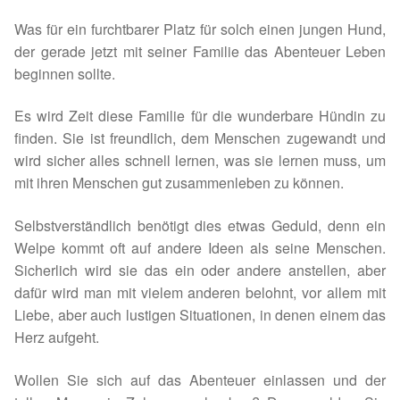
Spenden 2023
Was für ein furchtbarer Platz für solch einen jungen Hund,
der gerade jetzt mit seiner Familie das Abenteuer Leben
Juli bis Dezember 2023
beginnen sollte.
Es wird Zeit diese Familie für die wunderbare Hündin zu
Januar bis Juni 2023
finden. Sie ist freundlich, dem Menschen zugewandt und
wird sicher alles schnell lernen, was sie lernen muss, um
Spenden 2022
mit ihren Menschen gut zusammenleben zu können.
Juli bis Dezember 2022
Selbstverständlich benötigt dies etwas Geduld, denn ein
Welpe kommt oft auf andere Ideen als seine Menschen.
Januar bis Juni 2022
Sicherlich wird sie das ein oder andere anstellen, aber
dafür wird man mit vielem anderen belohnt, vor allem mit
Spenden 2021
Liebe, aber auch lustigen Situationen, in denen einem das
Herz aufgeht.
Juli bis Dezember 2021
Wollen Sie sich auf das Abenteuer einlassen und der