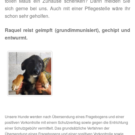
tollen Maus ein Zuhause schenken? Dann melden Sie
Fördermitgliedschaft
sich gerne bei uns. Auch mit einer Pflegestelle wäre ihr
schon sehr geholfen.
Tierschutz
Raquel reist geimpft (grundimmunisiert), gechipt und
Auslandstierschutz
entwurmt.
Schutzgebühr
Unsere Notnasen
Notnasen in Deutschland
Notnasen noch im Ausland
Notnasen mit Handicap
Unsere Hunde werden nach Übersendung eines Fragebogens und einer
positiven Vorkontrolle mit einem Schutzvertrag sowie gegen die Entrichtung
Wichtige Gedanken vor der Adoption
einer Schutzgebühr vermittelt. Das grundsätzliche Verfahren der
Übersendung eines Fragebogens und einer positiven Vorkontrolle sowie