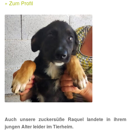
Expan
» Zum Profil
Kontakt & Rechtliches
Aktuelle Spenden 2026
Expan
Facebook
Ihre/Eure Spenden – Januar bis Juni 2026
Instagram
Spenden 2025
Juli bis Dezember 2025
Januar bis Juni 2025
Spenden 2024
Juli bis Dezember 2024
Auch unsere zuckersüße Raquel landete in ihrem
Januar bis Juni 2024
jungen Alter leider im Tierheim.