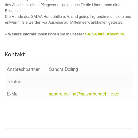
des Abschluss eines Pflegevertrags gilt auch für die Übernahme einer
Sicherheitsgeschirr
Pflegestelle.
Die Hunde des SALVA Hundehilfe e. V. sind geimpft (grundimmunisiert) und
entwurmt. Sie werden vor Ausreise auf Mittelmeerkrankheiten getestet.
Mittelmeerkrankheiten
» Weitere Informationen finden Sie in unserer
SALVA Info Broschüre
.
Leishmaniose
Kontakt
Qualzucht bei Hunden
Ansprechpartner
Sandra Dolling
Sonderfarben bei Hunden
Telefon
Zwingerhusten
E-Mail
sandra.dolling@salva-hundehilfe.de
Ablauf Adoption
Info Broschüre – SALVA Hundehilfe e.V.