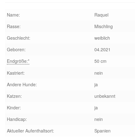
Aktion „Hilfe La Linea“
Name:
Raquel
Rasse:
Mischling
Updates „Hilfe La Linea“
Geschlecht:
weiblich
Partnertierheim in Bulgarien
Geboren:
04.2021
Partnertierheim in Polen
Endgröße:*
50 cm
Kastriert:
nein
Andere Hunde:
ja
Katzen:
unbekannt
Kinder:
ja
Handicap:
nein
Aktueller Aufenthaltsort:
Spanien