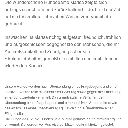
Die wunderschöne Hundedame Marisa zeigte sich
Spenden 2023
anfangs schüchtern und zurückhaltend – doch mit der Zeit
hat sie ihr sanftes, liebevolles Wesen zum Vorschein
Juli bis Dezember 2023
gebracht.
Inzwischen ist Marisa richtig aufgetaut: freundlich, fröhlich
Januar bis Juni 2023
und aufgeschlossen begegnet sie den Menschen, die ihr
Aufmerksamkeit und Zuneigung schenken.
Spenden 2022
Streicheleinheiten genießt sie sichtlich und sucht immer
wieder den Kontakt.
Juli bis Dezember 2022
Januar bis Juni 2022
Unsere Hunde werden nach Übersendung eines Fragebogens und einer
positiven Vorkontrolle mit einem Schutzvertrag sowie gegen die Entrichtung
einer Schutzgebühr vermittelt. Das grundsätzliche Verfahren der
Spenden 2021
Übersendung eines Fragebogens und einer positiven Vorkontrolle sowie
des Abschluss eines Pflegevertrags gilt auch für die Übernahme einer
Juli bis Dezember 2021
Pflegestelle.
Die Hunde des SALVA Hundehilfe e. V. sind geimpft (grundimmunisiert) und
entwurmt. Sie werden vor Ausreise auf Mittelmeerkrankheiten getestet.