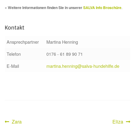
Fördermitgliedschaft
» Weitere Informationen finden Sie in unserer
SALVA Info Broschüre
.
Tierschutz
Kontakt
Auslandstierschutz
Ansprechpartner
Martina Henning
Schutzgebühr
Telefon
0176 - 61 89 90 71
Unsere Notnasen
E-Mail
martina.henning@salva-hundehilfe.de
Notnasen in Deutschland
Notnasen noch im Ausland
Notnasen mit Handicap
Vorheriger
Nächster
Zara
Eliza
Beitragsnavigation
Wichtige Gedanken vor der Adoption
Beitrag:
Beitrag: