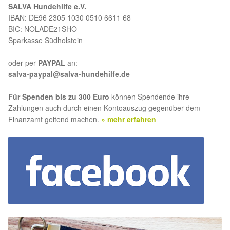
SALVA Hundehilfe e.V.
IBAN: DE96 2305 1030 0510 6611 68
Aktion „Hilfe La Linea“
BIC: NOLADE21SHO
Sparkasse Südholstein
Updates „Hilfe La Linea“
oder per
PAYPAL
an:
Partnertierheim in Bulgarien
salva-paypal@salva-hundehilfe.de
Für Spenden bis zu 300 Euro
können Spendende ihre
Partnertierheim in Polen
Zahlungen auch durch einen Kontoauszug gegenüber dem
Finanzamt geltend machen.
» mehr erfahren