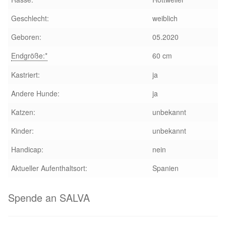
Glückliche Fellnasen
Geschlecht:
weiblich
Happy End Stories
Geboren:
05.2020
Endgröße:*
60 cm
Regenbogenbrücke
Kastriert:
ja
Aktuelles
Andere Hunde:
ja
SALVA News
Katzen:
unbekannt
Kinder:
unbekannt
Reiseberichte
Handicap:
nein
Kreativprojekte
Aktueller Aufenthaltsort:
Spanien
Unsere Partnertierheime
Spende an SALVA
Partnertierheim La Linea in Spanien