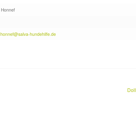
t Honnef
t.honnef@salva-hundehilfe.de
Näc
Dol
Beit