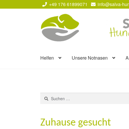
+49 176 61899071
info@salva-hun
Zur
Zum
Navigation
Inhalt
springen
springen
Helfen
Unsere Notnasen
A
Suchen
nach:
Zuhause gesucht