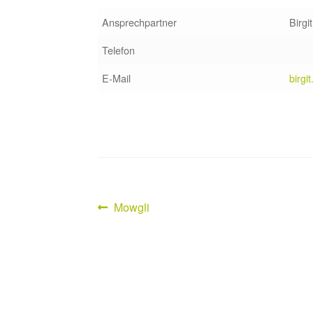
Ansprechpartner
Birgi
Telefon
E-Mail
birgi
Vorheriger
Mowgli
Beitragsnavigation
Beitrag: