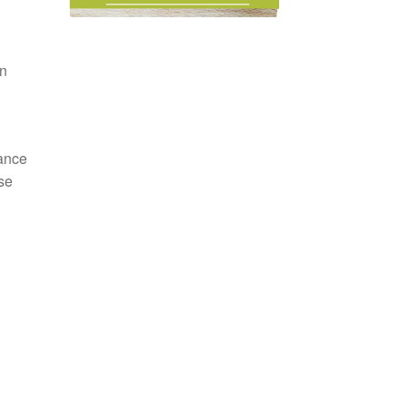
en
hance
se