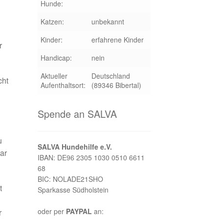
Hunde:
Katzen:
unbekannt
Kinder:
erfahrene Kinder
r
Handicap:
nein
Aktueller
Deutschland
cht
Aufenthaltsort:
(89346 Bibertal)
Spende an SALVA
u
SALVA Hundehilfe e.V.
bar
IBAN: DE96 2305 1030 0510 6611
68
BIC: NOLADE21SHO
t
Sparkasse Südholstein
oder per
PAYPAL
an:
r