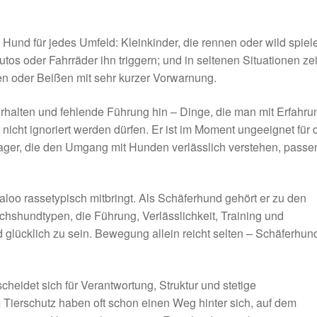
Hund für jedes Umfeld: Kleinkinder, die rennen oder wild spiel
os oder Fahrräder ihn triggern; und in seltenen Situationen ze
n oder Beißen mit sehr kurzer Vorwarnung.
erhalten und fehlende Führung hin – Dinge, die man mit Erfahru
 nicht ignoriert werden dürfen. Er ist im Moment ungeeignet für 
ger, die den Umgang mit Hunden verlässlich verstehen, passe
aloo rassetypisch mitbringt. Als Schäferhund gehört er zu den
chshundtypen, die Führung, Verlässlichkeit, Training und
glücklich zu sein. Bewegung allein reicht selten – Schäferhun
cheidet sich für Verantwortung, Struktur und stetige
ierschutz haben oft schon einen Weg hinter sich, auf dem