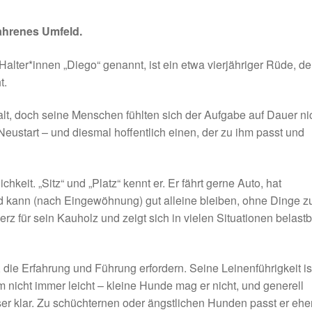
ahrenes Umfeld.
alter*innen „Diego“ genannt, ist ein etwa vierjähriger Rüde, de
t.
lt, doch seine Menschen fühlten sich der Aufgabe auf Dauer ni
ustart – und diesmal hoffentlich einen, der zu ihm passt und
hkeit. „Sitz“ und „Platz“ kennt er. Er fährt gerne Auto, hat
kann (nach Eingewöhnung) gut alleine bleiben, ohne Dinge z
Herz für sein Kauholz und zeigt sich in vielen Situationen belast
, die Erfahrung und Führung erfordern. Seine Leinenführigkeit is
nicht immer leicht – kleine Hunde mag er nicht, und generell
r klar. Zu schüchternen oder ängstlichen Hunden passt er ehe