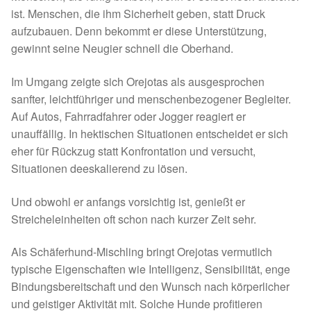
ist. Menschen, die ihm Sicherheit geben, statt Druck
Sicherheitsgeschirr
aufzubauen. Denn bekommt er diese Unterstützung,
gewinnt seine Neugier schnell die Oberhand.
Mittelmeerkrankheiten
Im Umgang zeigte sich Orejotas als ausgesprochen
Leishmaniose
sanfter, leichtführiger und menschenbezogener Begleiter.
Auf Autos, Fahrradfahrer oder Jogger reagiert er
Qualzucht bei Hunden
unauffällig. In hektischen Situationen entscheidet er sich
eher für Rückzug statt Konfrontation und versucht,
Situationen deeskalierend zu lösen.
Sonderfarben bei Hunden
Und obwohl er anfangs vorsichtig ist, genießt er
Zwingerhusten
Streicheleinheiten oft schon nach kurzer Zeit sehr.
Ablauf Adoption
Als Schäferhund-Mischling bringt Orejotas vermutlich
typische Eigenschaften wie Intelligenz, Sensibilität, enge
Info Broschüre – SALVA Hundehilfe e.V.
Bindungsbereitschaft und den Wunsch nach körperlicher
und geistiger Aktivität mit. Solche Hunde profitieren