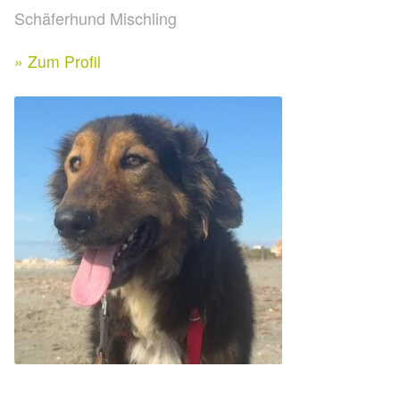
Expan
Schäferhund Mischling
Kontakt & Rechtliches
Aktuelle Spenden 2026
Expan
» Zum Profil
Facebook
Ihre/Eure Spenden – Januar bis Juni 2026
Instagram
Spenden 2025
Juli bis Dezember 2025
Januar bis Juni 2025
Spenden 2024
Juli bis Dezember 2024
Januar bis Juni 2024