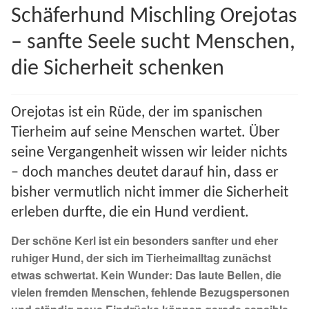
Schäferhund Mischling Orejotas
Spenden 2023
– sanfte Seele sucht Menschen,
Juli bis Dezember 2023
die Sicherheit schenken
Januar bis Juni 2023
Orejotas ist ein Rüde, der im spanischen
Spenden 2022
Tierheim auf seine Menschen wartet. Über
seine Vergangenheit wissen wir leider nichts
Juli bis Dezember 2022
– doch manches deutet darauf hin, dass er
bisher vermutlich nicht immer die Sicherheit
Januar bis Juni 2022
erleben durfte, die ein Hund verdient.
Spenden 2021
Der schöne Kerl ist ein besonders sanfter und eher
ruhiger Hund, der sich im Tierheimalltag zunächst
Juli bis Dezember 2021
etwas schwertat. Kein Wunder: Das laute Bellen, die
vielen fremden Menschen, fehlende Bezugspersonen