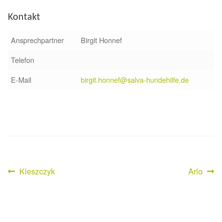
Kontakt
Ansprechpartner
Birgit Honnef
Telefon
E-Mail
birgit.honnef@salva-hundehilfe.de
Vorheriger
Nächster
Kleszczyk
Arlo
Beitragsnavigation
Beitrag:
Beitrag: