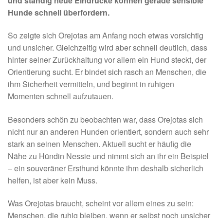
und ständig neue Eindrücke können gerade sensible
Fördermitgliedschaft
Hunde schnell überfordern.
Tierschutz
So zeigte sich Orejotas am Anfang noch etwas vorsichtig
und unsicher. Gleichzeitig wird aber schnell deutlich, dass
Auslandstierschutz
hinter seiner Zurückhaltung vor allem ein Hund steckt, der
Orientierung sucht. Er bindet sich rasch an Menschen, die
Schutzgebühr
ihm Sicherheit vermitteln, und beginnt in ruhigen
Momenten schnell aufzutauen.
Unsere Notnasen
Besonders schön zu beobachten war, dass Orejotas sich
Notnasen in Deutschland
nicht nur an anderen Hunden orientiert, sondern auch sehr
stark an seinen Menschen. Aktuell sucht er häufig die
Nähe zu Hündin Nessie und nimmt sich an ihr ein Beispiel
Notnasen noch im Ausland
– ein souveräner Ersthund könnte ihm deshalb sicherlich
helfen, ist aber kein Muss.
Notnasen mit Handicap
Was Orejotas braucht, scheint vor allem eines zu sein:
Wichtige Gedanken vor der Adoption
Menschen, die ruhig bleiben, wenn er selbst noch unsicher