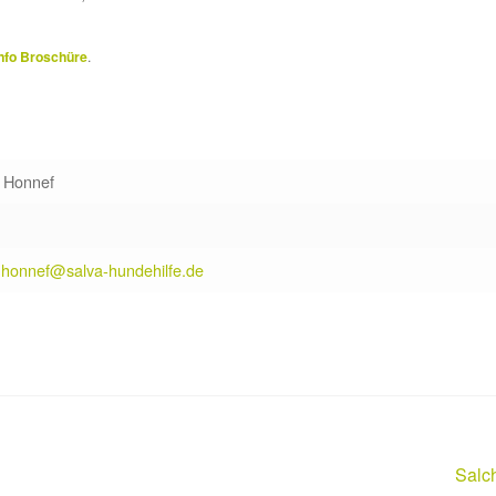
nfo Broschüre
.
t Honnef
t.honnef@salva-hundehilfe.de
Näch
Salc