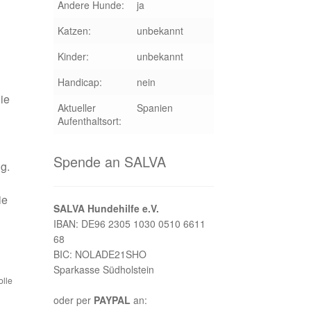
Andere Hunde:
ja
Katzen:
unbekannt
Kinder:
unbekannt
Handicap:
nein
ie
Aktueller
Spanien
Aufenthaltsort:
Spende an SALVA
g.
ie
SALVA Hundehilfe e.V.
IBAN: DE96 2305 1030 0510 6611
68
BIC: NOLADE21SHO
Sparkasse Südholstein
olle
oder per
PAYPAL
an: