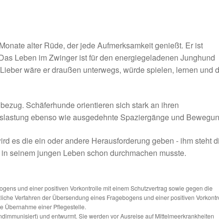
Monate alter Rüde, der jede Aufmerksamkeit genießt. Er ist
g. Das Leben im Zwinger ist für den energiegeladenen Junghund
 Lieber wäre er draußen unterwegs, würde spielen, lernen und d
ezug. Schäferhunde orientieren sich stark an ihren
uslastung ebenso wie ausgedehnte Spaziergänge und Bewegun
wird es die ein oder andere Herausforderung geben - ihm steht d
er in seinem jungen Leben schon durchmachen musste.
ns und einer positiven Vorkontrolle mit einem Schutzvertrag sowie gegen die
tzliche Verfahren der Übersendung eines Fragebogens und einer positiven Vorkontr
die Übernahme einer Pflegestelle.
ndimmunisiert) und entwurmt. Sie werden vor Ausreise auf Mittelmeerkrankheiten