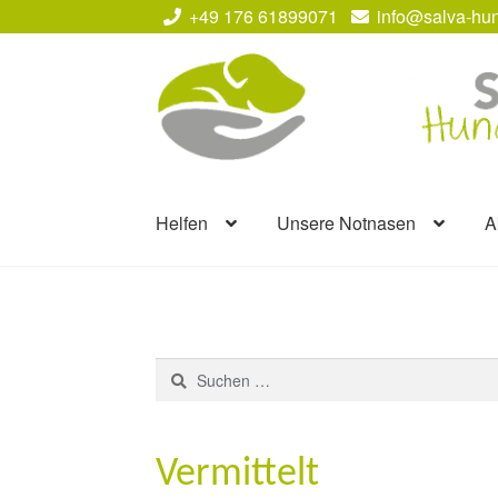
+49 176 61899071
info@salva-hun
Zur
Zum
Navigation
Inhalt
springen
springen
Helfen
Unsere Notnasen
A
Suchen
nach:
Vermittelt