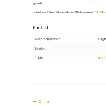
getestet.
» Weitere Informationen finden Sie in unserer
SALVA I
Kontakt
Ansprechpartner
Birgi
Telefon
E-Mail
birgi
Vorheriger
Churu
Beitragsnavigation