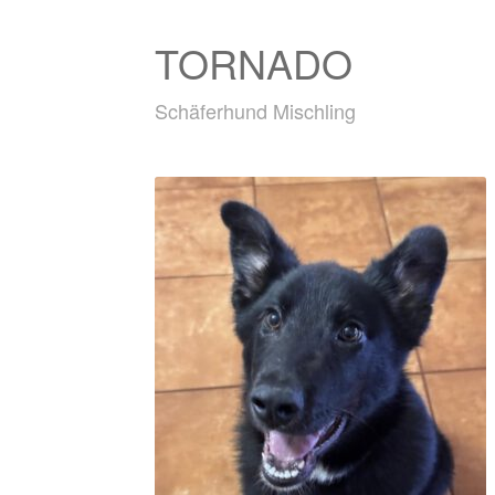
TORNADO
Schäferhund Mischling