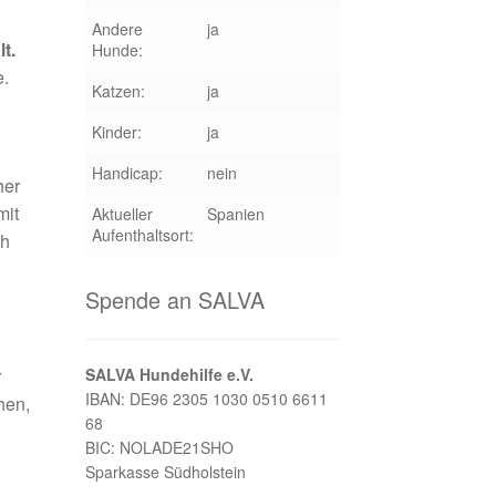
Andere
ja
t.
Hunde:
e.
Katzen:
ja
Kinder:
ja
Handicap:
nein
her
mit
Aktueller
Spanien
Aufenthaltsort:
ch
Spende an SALVA
r
SALVA Hundehilfe e.V.
IBAN: DE96 2305 1030 0510 6611
hen,
68
BIC: NOLADE21SHO
Sparkasse Südholstein