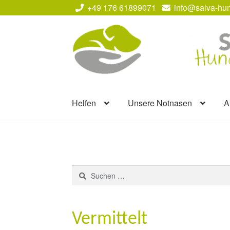
+49 176 61899071
info@salva-hun
Zur
Zum
Navigation
Inhalt
springen
springen
Helfen
Unsere Notnasen
A
Suchen
nach:
Vermittelt