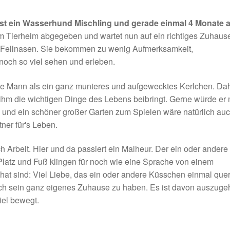
ist ein Wasserhund Mischling und gerade einmal 4 Monate al
m Tierheim abgegeben und wartet nun auf ein richtiges Zuhaus
eine Fellnasen. Sie bekommen zu wenig Aufmerksamkeit,
och so viel sehen und erleben.
nge Mann als ein ganz munteres und aufgewecktes Kerlchen. Da
e ihm die wichtigen Dinge des Lebens beibringt. Gerne würde er 
und ein schöner großer Garten zum Spielen wäre natürlich au
tner für's Leben.
 Arbeit. Hier und da passiert ein Malheur. Der ein oder andere
Platz und Fuß klingen für noch wie eine Sprache von einem
hat sind: Viel Liebe, das ein oder andere Küsschen einmal que
ich sein ganz eigenes Zuhause zu haben. Es ist davon auszuge
iel bewegt.