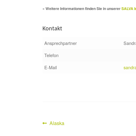
» Weitere Informationen finden Sie in unserer
SALVA I
Kontakt
Ansprechpartner
Sandr
Telefon
E-Mail
sandr
Vorheriger
Alaska
Beitragsnavigation
Beitrag: