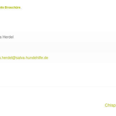
nfo Broschüre
.
a Herdel
a.herdel@salva-hundehilfe.de
Nächs
Chisp
Beitra