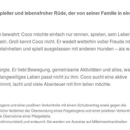
pielter und lebensfroher Rüde, der von seiner Familie in ei
n bewahrt: Coco möchte einfach nur rennen, spielen, sein Lebe
n. Groll kennt Coco nicht. Er wedelt weiterhin voller Freude mi
eleinheiten und spielt ausgelassen mit anderen Hunden – als w
nergie. Er liebt Bewegung, gemeinsame Aktivitäten und alles, w
angweiliges Leben passt nicht zu ihm. Coco sucht eine aktive
nimmt, lacht und viele Abenteuer mit ihm teilen möchte.
ns und einer positiven Vorkontrolle mit einem Schutzvertrag sowie gegen die
tzliche Verfahren der Übersendung eines Fragebogens und einer positiven Vorkontr
die Übernahme einer Pflegestelle.
ndimmunisiert) und entwurmt. Sie werden vor Ausreise auf Mittelmeerkrankheiten