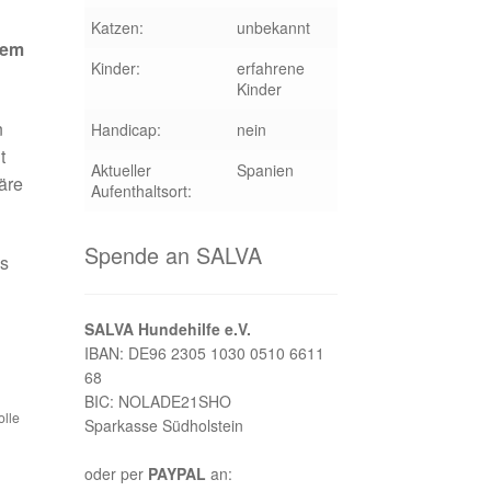
Katzen:
unbekannt
nem
Kinder:
erfahrene
Kinder
n
Handicap:
nein
t
Aktueller
Spanien
äre
Aufenthaltsort:
Spende an SALVA
as
SALVA Hundehilfe e.V.
IBAN: DE96 2305 1030 0510 6611
68
BIC: NOLADE21SHO
olle
Sparkasse Südholstein
oder per
PAYPAL
an: