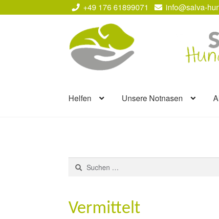
+49 176 61899071
info@salva-hun
Zur
Zum
Navigation
Inhalt
springen
springen
Helfen
Unsere Notnasen
A
Suchen
nach:
Vermittelt