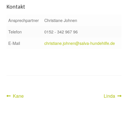
Kontakt
Ansprechpartner
Christiane Johnen
Telefon
0152 - 342 967 96
E-Mail
christiane.johnen@salva-hundehilfe.de
Vorheriger
Nächster
Kane
Linda
Beitragsnavigation
Beitrag:
Beitrag: