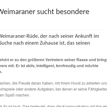
Weimaraner sucht besondere
 Weimaraner-Rüde, der nach seiner Ankunft im
Suche nach einem Zuhause ist, das seinen
ehört er zu den größeren Vertretern seiner Rasse und bringt
 mit: Er ist aktiv, intelligent, lernfreudig und möchte
n.
chen, die Freude daran haben, mit ihrem Hund zu arbeiten und
uchspiele oder andere Aufgaben, bei denen er seine Fähigkeite
oßen Spaß machen.
t: Er ist taub. Das bedeutet, dass die Kommunikation mit ihm e