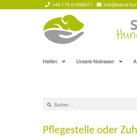
+49 176 61899071
info@salva-hun
Zur
Zum
Navigation
Inhalt
springen
springen
Helfen
Unsere Notnasen
A
Suchen
nach:
Pflegestelle oder Zu