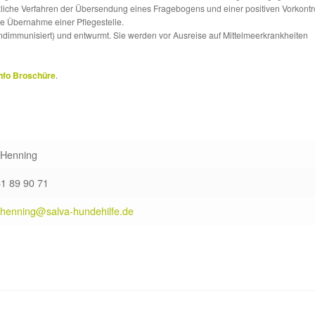
tzliche Verfahren der Übersendung eines Fragebogens und einer positiven Vorkontr
die Übernahme einer Pflegestelle.
ndimmunisiert) und entwurmt. Sie werden vor Ausreise auf Mittelmeerkrankheiten
nfo Broschüre
.
 Henning
61 89 90 71
.henning@salva-hundehilfe.de