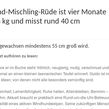
d-Mischling-Rüde ist vier Monate
 6 kg und misst rund 40 cm
sgewachsen mindestens 55 cm groß wird.
zt aufhören zu lesen:
ie er im Buche steht: fröhlich, neugierig, mutig, verschmust und
mal an einen kleinen tasmanischen Teufel erinnert. Guido ist m
Ideen, von denen nicht alle besonders vernünftig sind.
einheit, Leinenführigkeit, Ruhe halten, Alleinbleiben, Benimm –
hm. Aktuell braucht er praktisch eine Rund-um-die-Uhr-Betreuu
ealität eines aktiven Windhundwelpen. Seine zukünftigen Mens