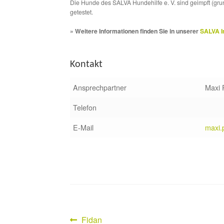
Die Hunde des SALVA Hundehilfe e. V. sind geimpft (gru
getestet.
» Weitere Informationen finden Sie in unserer
SALVA I
Kontakt
Ansprechpartner
Maxi 
Telefon
E-Mail
maxi.
Vorheriger
Fidan
Beitragsnavigation