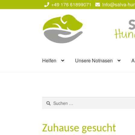
+49 176 61899071
info@salva-hun
Zur
Zum
Navigation
Inhalt
springen
springen
Helfen
Unsere Notnasen
A
Suchen
nach:
Zuhause gesucht