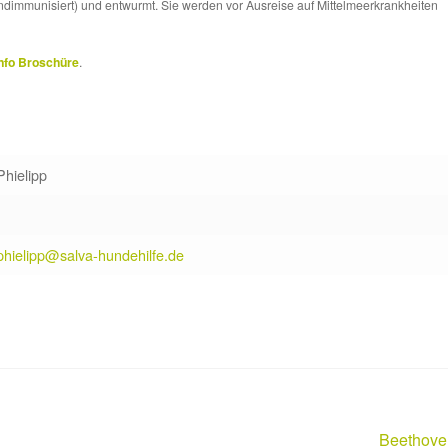
ndimmunisiert) und entwurmt. Sie werden vor Ausreise auf Mittelmeerkrankheiten
nfo Broschüre
.
Phielipp
phielipp@salva-hundehilfe.de
Nächster
Beethove