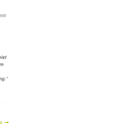
mit
bist
em
ng.“
4