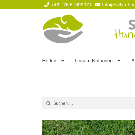
+49 176 61899071
info@salva-hun
Zur
Zum
Navigation
Inhalt
springen
springen
Helfen
Unsere Notnasen
A
Suchen
nach: