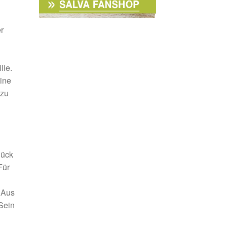
r
lie.
eine
 zu
lück
Für
 Aus
 Sein