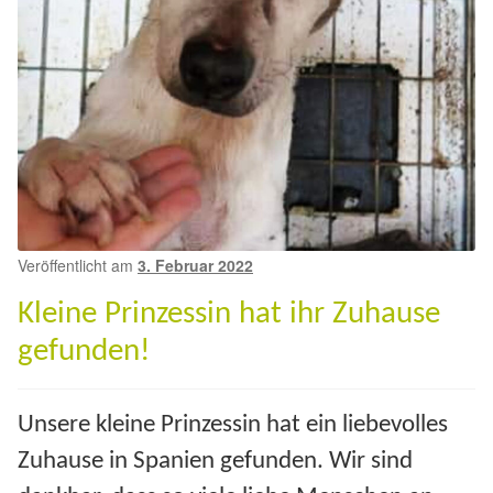
Expan
Kontakt & Rechtliches
Aktuelle Spenden 2026
Expan
Facebook
Ihre/Eure Spenden – Januar bis Juni 2026
Instagram
Spenden 2025
Juli bis Dezember 2025
Veröffentlicht am
3. Februar 2022
Januar bis Juni 2025
Kleine Prinzessin hat ihr Zuhause
Spenden 2024
gefunden!
Juli bis Dezember 2024
Unsere kleine Prinzessin hat ein liebevolles
Zuhause in Spanien gefunden. Wir sind
Januar bis Juni 2024