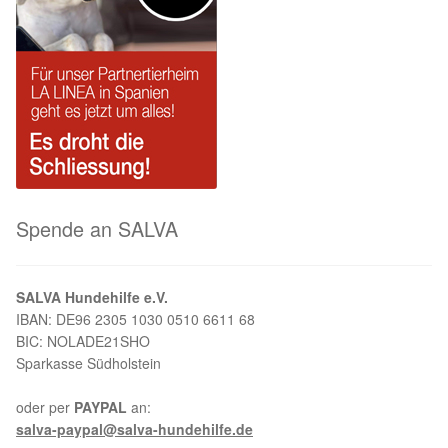
Sicherheitsgeschirr
Mittelmeerkrankheiten
Leishmaniose
Qualzucht bei Hunden
Spende an SALVA
Sonderfarben bei Hunden
Zwingerhusten
SALVA Hundehilfe e.V.
IBAN: DE96 2305 1030 0510 6611 68
BIC: NOLADE21SHO
Ablauf Adoption
Sparkasse Südholstein
Info Broschüre – SALVA Hundehilfe e.V.
oder per
PAYPAL
an:
salva-paypal@salva-hundehilfe.de