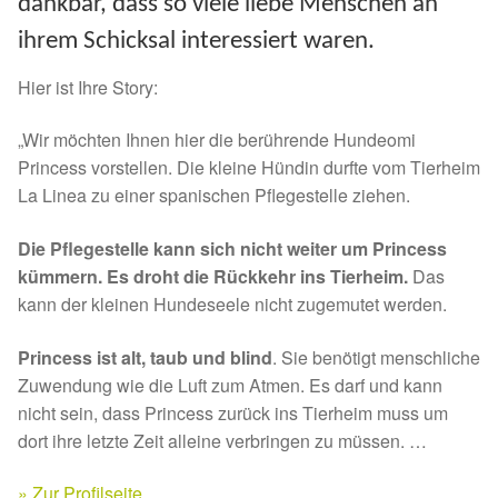
dankbar, dass so viele liebe Menschen an
Spenden 2023
ihrem Schicksal interessiert waren.
Hier ist Ihre Story:
Juli bis Dezember 2023
„Wir möchten Ihnen hier die berührende Hundeomi
Januar bis Juni 2023
Princess vorstellen. Die kleine Hündin durfte vom Tierheim
La Linea zu einer spanischen Pflegestelle ziehen.
Spenden 2022
Die Pflegestelle kann sich nicht weiter um Princess
Juli bis Dezember 2022
kümmern. Es droht die Rückkehr ins Tierheim.
Das
kann der kleinen Hundeseele nicht zugemutet werden.
Januar bis Juni 2022
Princess ist alt, taub und blind
. Sie benötigt menschliche
Spenden 2021
Zuwendung wie die Luft zum Atmen. Es darf und kann
nicht sein, dass Princess zurück ins Tierheim muss um
dort ihre letzte Zeit alleine verbringen zu müssen. …
Juli bis Dezember 2021
» Zur Profilseite