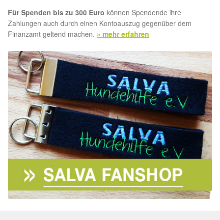
Glückliche Fellnasen
Für Spenden bis zu 300 Euro
können Spendende ihre
Zahlungen auch durch einen Kontoauszug gegenüber dem
Happy End Stories
Finanzamt geltend machen.
» mehr erfahren
Regenbogenbrücke
Aktuelles
SALVA News
Reiseberichte
Kreativprojekte
Unsere Partnertierheime
Partnertierheim La Linea in Spanien