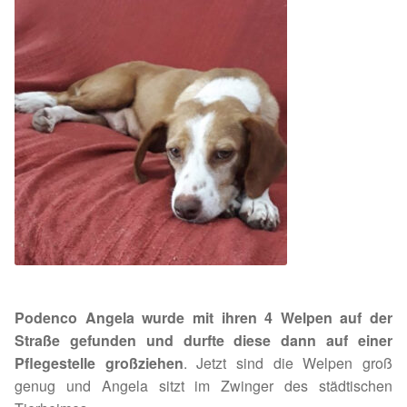
Expan
Kontakt & Rechtliches
Aktuelle Spenden 2026
Expan
Facebook
Ihre/Eure Spenden – Januar bis Juni 2026
Instagram
Spenden 2025
Juli bis Dezember 2025
Januar bis Juni 2025
Spenden 2024
Podenco Angela wurde mit ihren 4 Welpen auf der
Juli bis Dezember 2024
Straße gefunden und durfte diese dann auf einer
Pflegestelle großziehen
. Jetzt sind die Welpen groß
Januar bis Juni 2024
genug und Angela sitzt im Zwinger des städtischen