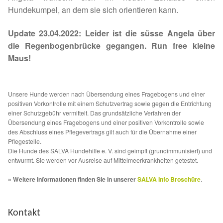
Fördermitgliedschaft
Hundekumpel, an dem sie sich orientieren kann.
Tierschutz
Update 23.04.2022: Leider ist die süsse Angela über
die Regenbogenbrücke gegangen. Run free kleine
Auslandstierschutz
Maus!
Schutzgebühr
Unsere Hunde werden nach Übersendung eines Fragebogens und einer
positiven Vorkontrolle mit einem Schutzvertrag sowie gegen die Entrichtung
Unsere Notnasen
einer Schutzgebühr vermittelt. Das grundsätzliche Verfahren der
Übersendung eines Fragebogens und einer positiven Vorkontrolle sowie
des Abschluss eines Pflegevertrags gilt auch für die Übernahme einer
Notnasen in Deutschland
Pflegestelle.
Die Hunde des SALVA Hundehilfe e. V. sind geimpft (grundimmunisiert) und
Notnasen noch im Ausland
entwurmt. Sie werden vor Ausreise auf Mittelmeerkrankheiten getestet.
» Weitere Informationen finden Sie in unserer
SALVA Info Broschüre
.
Notnasen mit Handicap
Wichtige Gedanken vor der Adoption
Kontakt