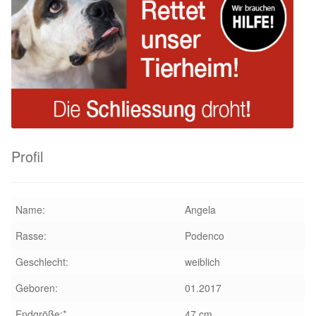
Glückliche Fellnasen
Happy End Stories
Regenbogenbrücke
Aktuelles
Profil
SALVA News
Reiseberichte
Name:
Angela
Kreativprojekte
Rasse:
Podenco
Geschlecht:
weiblich
Unsere Partnertierheime
Geboren:
01.2017
Partnertierheim La Linea in Spanien
Endgröße:*
47 cm