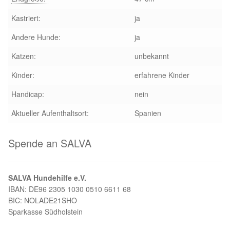
Kastriert:
ja
Aktion „Hilfe La Linea“
Andere Hunde:
ja
Updates „Hilfe La Linea“
Katzen:
unbekannt
Partnertierheim in Bulgarien
Kinder:
erfahrene Kinder
Handicap:
nein
Partnertierheim in Polen
Aktueller Aufenthaltsort:
Spanien
Spende an SALVA
SALVA Hundehilfe e.V.
IBAN: DE96 2305 1030 0510 6611 68
BIC: NOLADE21SHO
Sparkasse Südholstein