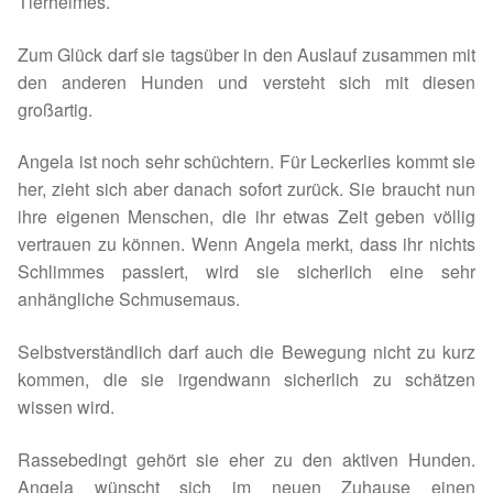
Tierheimes.
Spenden 2023
Zum Glück darf sie tagsüber in den Auslauf zusammen mit
den anderen Hunden und versteht sich mit diesen
Juli bis Dezember 2023
großartig.
Januar bis Juni 2023
Angela ist noch sehr schüchtern. Für Leckerlies kommt sie
her, zieht sich aber danach sofort zurück. Sie braucht nun
Spenden 2022
ihre eigenen Menschen, die ihr etwas Zeit geben völlig
vertrauen zu können. Wenn Angela merkt, dass ihr nichts
Juli bis Dezember 2022
Schlimmes passiert, wird sie sicherlich eine sehr
anhängliche Schmusemaus.
Januar bis Juni 2022
Selbstverständlich darf auch die Bewegung nicht zu kurz
kommen, die sie irgendwann sicherlich zu schätzen
Spenden 2021
wissen wird.
Juli bis Dezember 2021
Rassebedingt gehört sie eher zu den aktiven Hunden.
Angela wünscht sich im neuen Zuhause einen