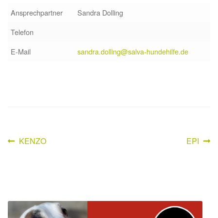
Ansprechpartner
Sandra Dolling
Sicherheitsgeschirr
Telefon
Mittelmeerkrankheiten
E-Mail
sandra.dolling@salva-hundehilfe.de
Leishmaniose
Qualzucht bei Hunden
Sonderfarben bei Hunden
Vorheriger
Nächster
KENZO
EPI
Beitragsnavigation
Zwingerhusten
Beitrag:
Beitrag:
Ablauf Adoption
Info Broschüre – SALVA Hundehilfe e.V.