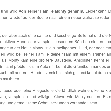
t und wird von seiner Familie Monty genannt.
Leider kann M
ist nun wieder auf der Suche nach einem neuen Zuhause (oder
, der aber auch eine sanfte und kuschelige Seite hat und die
in aktiver Hund, sehr verspielt, besonders Bällchen stehen ho
nge in der Natur. Monty ist ein intelligenter Hund, der noch ei
uell wird bei seiner Familie gemeinsam mit einem Trainer an
ar als Monty kam eine größere Baustelle. Ansonsten kennt er
ein, fährt problemlos im Auto mit, kennt die Grundkommandos un
Auch mit anderen Hunden versteht er sich gut und kennt durch 
 mit ihnen.
hause oder eine Pflegestelle die ländlich wohnen, keine kle
ven, verspielten und witzigen Clown wie Monty suchen. Es so
tigung und gemeinsame Schmusestunden vorhanden sein.