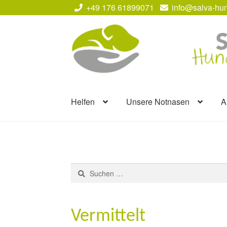
+49 176 61899071
info@salva-hun
Zur
Zum
Navigation
Inhalt
springen
springen
Helfen
Unsere Notnasen
A
Suchen
nach:
Vermittelt