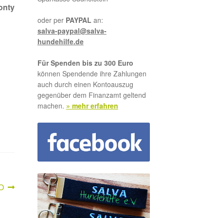
onty
oder per
PAYPAL
an:
salva-paypal@salva-
hundehilfe.de
Für Spenden bis zu 300 Euro
können Spendende ihre Zahlungen
auch durch einen Kontoauszug
gegenüber dem Finanzamt geltend
machen.
» mehr erfahren
ter
O
g: