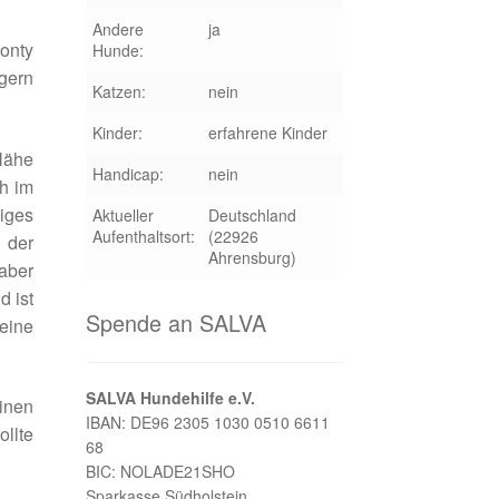
Andere
ja
onty
Hunde:
 gern
Katzen:
nein
Kinder:
erfahrene Kinder
 Nähe
Handicap:
nein
ch im
niges
Aktueller
Deutschland
Aufenthaltsort:
(22926
 der
Ahrensburg)
 aber
d ist
Spende an SALVA
seine
SALVA Hundehilfe e.V.
inen
IBAN: DE96 2305 1030 0510 6611
llte
68
BIC: NOLADE21SHO
Sparkasse Südholstein