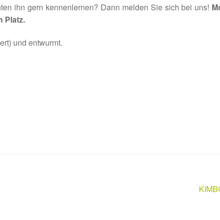
hten ihn gern kennenlernen? Dann melden Sie sich bei uns!
M
 Platz.
rt) und entwurmt.
Nächs
KIMB
Beitra