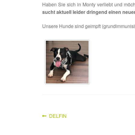
Haben Sie sich in Monty verliebt und möc
sucht aktuell leider dringend einen neuen
Unsere Hunde sind geimpft (grundimmunisie
Vorheriger
DELFIN
Beitragsnavigation
Beitrag: