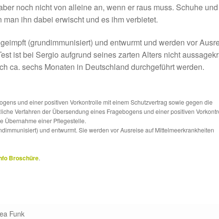
t aber noch nicht von alleine an, wenn er raus muss. Schuhe und
 man ihn dabei erwischt und es ihm verbietet.
geimpft (grundimmunisiert) und entwurmt und werden vor Ausr
est ist bei Sergio aufgrund seines zarten Alters nicht aussagekr
 nach ca. sechs Monaten in Deutschland durchgeführt werden.
ns und einer positiven Vorkontrolle mit einem Schutzvertrag sowie gegen die
tzliche Verfahren der Übersendung eines Fragebogens und einer positiven Vorkontr
die Übernahme einer Pflegestelle.
ndimmunisiert) und entwurmt. Sie werden vor Ausreise auf Mittelmeerkrankheiten
nfo Broschüre
.
ea Funk