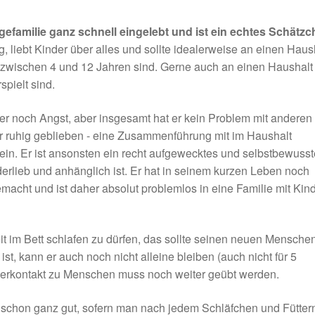
egefamilie ganz schnell eingelebt und ist ein echtes Schätzc
g, liebt Kinder über alles und sollte idealerweise an einen Haus
er zwischen 4 und 12 Jahren sind. Gerne auch an einen Haushalt
pielt sind.
 er noch Angst, aber insgesamt hat er kein Problem mit anderen
hr ruhig geblieben - eine Zusammenführung mit im Haushalt
ein. Er ist ansonsten ein recht aufgewecktes und selbstbewuss
rlieb und anhänglich ist. Er hat in seinem kurzen Leben noch
acht und ist daher absolut problemlos in eine Familie mit Kin
it im Bett schlafen zu dürfen, das sollte seinen neuen Mensche
st, kann er auch noch nicht alleine bleiben (auch nicht für 5
erkontakt zu Menschen muss noch weiter geübt werden.
h schon ganz gut, sofern man nach jedem Schläfchen und Fütter