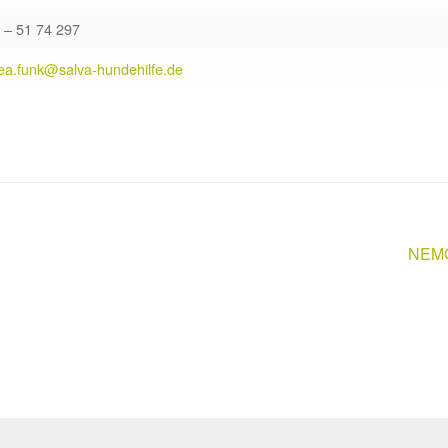
 – 51 74 297
ea.funk@salva-hundehilfe.de
Nächs
NEM
Beitr