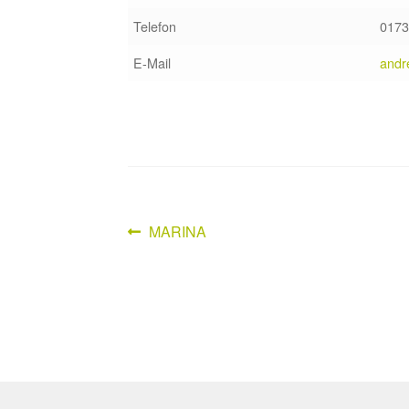
Telefon
0173
E-Mail
andr
Vorheriger
MARINA
Beitragsnavigation
Beitrag: