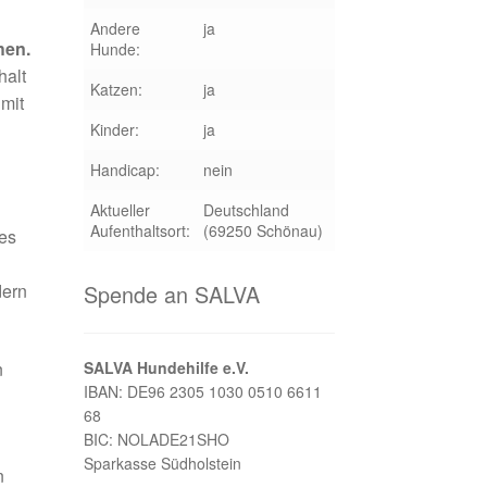
Andere
ja
hen.
Hunde:
halt
Katzen:
ja
 mit
Kinder:
ja
Handicap:
nein
Aktueller
Deutschland
Aufenthaltsort:
(69250 Schönau)
tes
dern
Spende an SALVA
n
SALVA Hundehilfe e.V.
IBAN: DE96 2305 1030 0510 6611
68
BIC: NOLADE21SHO
Sparkasse Südholstein
n