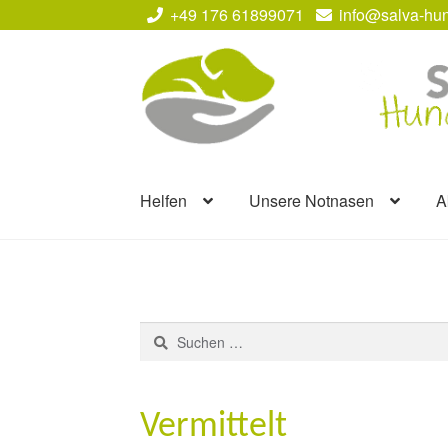
+49 176 61899071
info@salva-hun
Zur
Zum
Navigation
Inhalt
springen
springen
Helfen
Unsere Notnasen
A
Suchen
nach:
Vermittelt