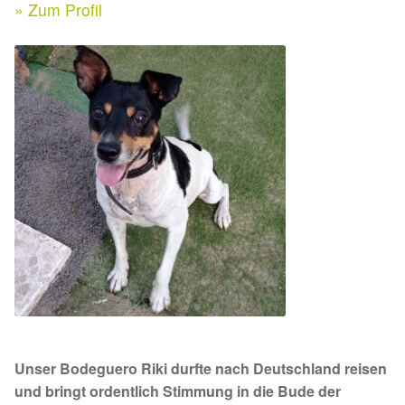
Expan
» Zum Profil
Kontakt & Rechtliches
Aktuelle Spenden 2026
Expan
Facebook
Ihre/Eure Spenden – Januar bis Juni 2026
Instagram
Spenden 2025
Juli bis Dezember 2025
Januar bis Juni 2025
Spenden 2024
Juli bis Dezember 2024
Unser Bodeguero Riki durfte nach Deutschland reisen
Januar bis Juni 2024
und bringt ordentlich Stimmung in die Bude der