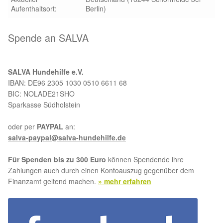
Glückliche Fellnasen
Aufenthaltsort:
Berlin)
Happy End Stories
Spende an SALVA
Regenbogenbrücke
SALVA Hundehilfe e.V.
Aktuelles
IBAN: DE96 2305 1030 0510 6611 68
BIC: NOLADE21SHO
Sparkasse Südholstein
SALVA News
oder per
PAYPAL
an:
Reiseberichte
salva-paypal@salva-hundehilfe.de
Für Spenden bis zu 300 Euro
können Spendende ihre
Kreativprojekte
Zahlungen auch durch einen Kontoauszug gegenüber dem
Finanzamt geltend machen.
» mehr erfahren
Unsere Partnertierheime
Partnertierheim La Linea in Spanien