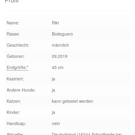
Sicherheitsgeschirr
Name:
Riki
Mittelmeerkrankheiten
Rasse:
Bodeguero
Leishmaniose
Geschlecht:
männlich
Geboren:
09.2019
Qualzucht bei Hunden
Endgröße:*
45 cm
Sonderfarben bei Hunden
Kastriert:
ja
Zwingerhusten
Andere Hunde:
ja
Katzen:
kann getestet werden
Ablauf Adoption
Kinder:
ja
Info Broschüre – SALVA Hundehilfe e.V.
Handicap:
nein
Aktueller
Deutschland (16244 Schorfheide bei