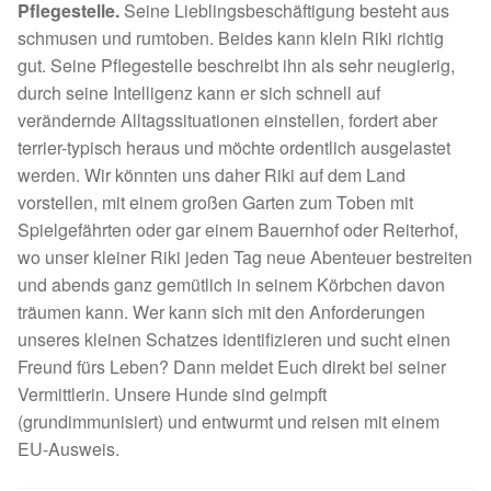
Pflegestelle.
Seine Lieblingsbeschäftigung besteht aus
Spenden 2023
schmusen und rumtoben. Beides kann klein Riki richtig
gut. Seine Pflegestelle beschreibt ihn als sehr neugierig,
Juli bis Dezember 2023
durch seine Intelligenz kann er sich schnell auf
verändernde Alltagssituationen einstellen, fordert aber
Januar bis Juni 2023
terrier-typisch heraus und möchte ordentlich ausgelastet
werden. Wir könnten uns daher Riki auf dem Land
vorstellen, mit einem großen Garten zum Toben mit
Spenden 2022
Spielgefährten oder gar einem Bauernhof oder Reiterhof,
wo unser kleiner Riki jeden Tag neue Abenteuer bestreiten
Juli bis Dezember 2022
und abends ganz gemütlich in seinem Körbchen davon
träumen kann. Wer kann sich mit den Anforderungen
Januar bis Juni 2022
unseres kleinen Schatzes identifizieren und sucht einen
Freund fürs Leben? Dann meldet Euch direkt bei seiner
Spenden 2021
Vermittlerin. Unsere Hunde sind geimpft
(grundimmunisiert) und entwurmt und reisen mit einem
Juli bis Dezember 2021
EU-Ausweis.