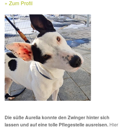
Expan
» Zum Profil
Kontakt & Rechtliches
Aktuelle Spenden 2026
Expan
Facebook
Ihre/Eure Spenden – Januar bis Juni 2026
Instagram
Spenden 2025
Juli bis Dezember 2025
Januar bis Juni 2025
Spenden 2024
Juli bis Dezember 2024
Die süße Aurelia konnte den Zwinger hinter sich
Januar bis Juni 2024
lassen und auf eine tolle Pflegestelle ausreisen.
Hier