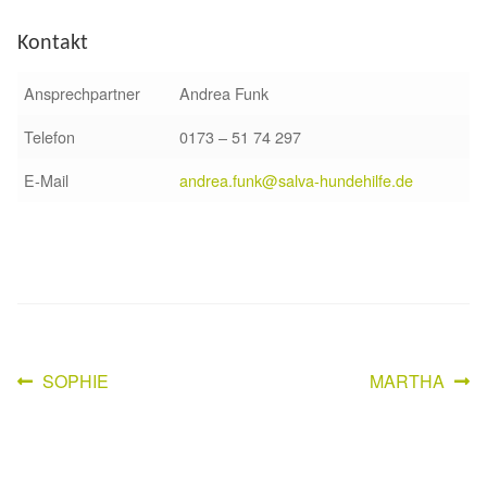
Sicherheitsgeschirr
Kontakt
Mittelmeerkrankheiten
Ansprechpartner
Andrea Funk
Telefon
0173 – 51 74 297
Leishmaniose
E-Mail
andrea.funk@salva-hundehilfe.de
Qualzucht bei Hunden
Sonderfarben bei Hunden
Zwingerhusten
Vorheriger
Nächster
Ablauf Adoption
SOPHIE
MARTHA
Beitragsnavigation
Beitrag:
Beitrag:
Info Broschüre – SALVA Hundehilfe e.V.