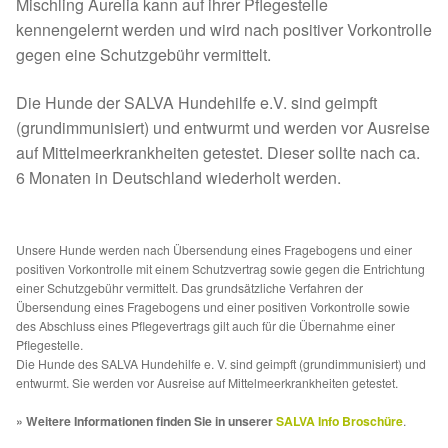
Fördermitgliedschaft
Mischling Aurelia kann auf ihrer Pflegestelle
kennengelernt werden und wird nach positiver Vorkontrolle
gegen eine Schutzgebühr vermittelt.
Tierschutz
Die Hunde der SALVA Hundehilfe e.V. sind geimpft
Auslandstierschutz
(grundimmunisiert) und entwurmt und werden vor Ausreise
auf Mittelmeerkrankheiten getestet. Dieser sollte nach ca.
Schutzgebühr
6 Monaten in Deutschland wiederholt werden.
Unsere Notnasen
Unsere Hunde werden nach Übersendung eines Fragebogens und einer
Notnasen in Deutschland
positiven Vorkontrolle mit einem Schutzvertrag sowie gegen die Entrichtung
einer Schutzgebühr vermittelt. Das grundsätzliche Verfahren der
Übersendung eines Fragebogens und einer positiven Vorkontrolle sowie
Notnasen noch im Ausland
des Abschluss eines Pflegevertrags gilt auch für die Übernahme einer
Pflegestelle.
Die Hunde des SALVA Hundehilfe e. V. sind geimpft (grundimmunisiert) und
Notnasen mit Handicap
entwurmt. Sie werden vor Ausreise auf Mittelmeerkrankheiten getestet.
» Weitere Informationen finden Sie in unserer
SALVA Info Broschüre
.
Wichtige Gedanken vor der Adoption