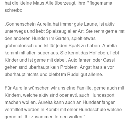
hat die kleine Maus Alle überzeugt. Ihre Pflegemama
Spenden 2023
schreibt:
Juli bis Dezember 2023
„Sonnenschein Aurelia hat immer gute Laune, ist aktiv
unterwegs und liebt Spielzeug aller Art. Sie rennt gerne mit
den anderen Hunden im Garten, spielt etwas
Januar bis Juni 2023
grobmotorisch und ist für jeden Spaß zu haben. Aurelia
kommt mit allen super aus. Sie kennt das Hofleben, liebt
Spenden 2022
Kinder und ist gerne mit dabei. Auto fahren oder Gassi
gehen sind überhaupt kein Problem. Angst hat sie vor
Juli bis Dezember 2022
überhaupt nichts und bleibt im Rudel gut alleine.
Januar bis Juni 2022
Für Aurelia wünschen wir uns eine Familie, gerne auch mit
Kindern, welche aktiv sind oder evtl. auch Hundesport
Spenden 2021
machen wollen. Aurelia kann auch an Hundeanfänger
vermittelt werden in Kombi mit einer Hundeschule welche
Juli bis Dezember 2021
gerne mit ihr zusammen lernen wollen.“