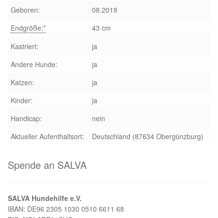
Geboren:
08.2019
Aktion „Hilfe La Linea“
Endgröße:*
43 cm
Updates „Hilfe La Linea“
Kastriert:
ja
Andere Hunde:
ja
Partnertierheim in Bulgarien
Katzen:
ja
Partnertierheim in Polen
Kinder:
ja
Handicap:
nein
Aktueller Aufenthaltsort:
Deutschland (87634 Obergünzburg)
Spende an SALVA
SALVA Hundehilfe e.V.
IBAN: DE96 2305 1030 0510 6611 68