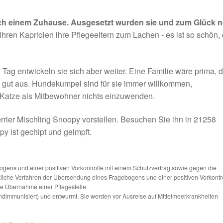
ach einem Zuhause. Ausgesetzt wurden sie und zum Glück 
ihren Kapriolen ihre Pflegeeltern zum Lachen - es ist so schön,
Tag entwickeln sie sich aber weiter. Eine Familie wäre prima, d
gut aus. Hundekumpel sind für sie immer willkommen,
 Katze als Mitbewohner nichts einzuwenden.
rrier Mischling Snoopy vorstellen. Besuchen Sie ihn in 21258
y ist gechipt und geimpft.
ns und einer positiven Vorkontrolle mit einem Schutzvertrag sowie gegen die
tzliche Verfahren der Übersendung eines Fragebogens und einer positiven Vorkontr
die Übernahme einer Pflegestelle.
ndimmunisiert) und entwurmt. Sie werden vor Ausreise auf Mittelmeerkrankheiten