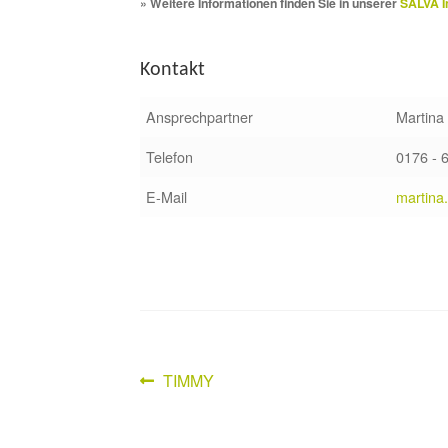
» Weitere Informationen finden Sie in unserer
SALVA I
Kontakt
Ansprechpartner
Martina
Telefon
0176 - 
E-Mail
martina
Vorheriger
TIMMY
Beitragsnavigation
Beitrag: