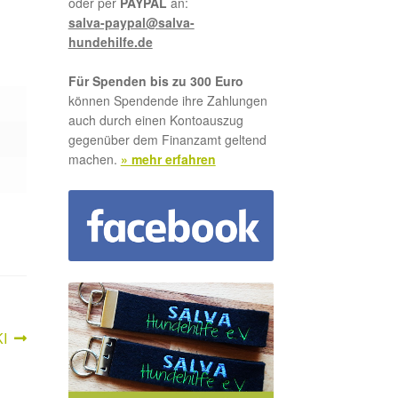
oder per
PAYPAL
an:
salva-paypal@salva-
hundehilfe.de
Für Spenden bis zu 300 Euro
können Spendende ihre Zahlungen
auch durch einen Kontoauszug
gegenüber dem Finanzamt geltend
machen.
» mehr erfahren
hster
I
trag: