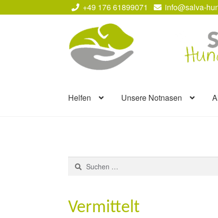
+49 176 61899071
info@salva-hun
Zur
Zum
Navigation
Inhalt
springen
springen
Helfen
Unsere Notnasen
A
Suchen
nach:
Vermittelt