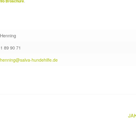
nfo Broschüre
.
 Henning
61 89 90 71
.henning@salva-hundehilfe.de
Näc
JAK
Bei