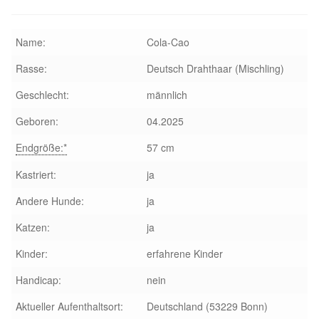
Aktion „Hilfe La Linea“
Name:
Cola-Cao
Updates „Hilfe La Linea“
Rasse:
Deutsch Drahthaar (Mischling)
Geschlecht:
männlich
Partnertierheim in Bulgarien
Geboren:
04.2025
Partnertierheim in Polen
Endgröße:*
57 cm
Kastriert:
ja
Andere Hunde:
ja
Katzen:
ja
Kinder:
erfahrene Kinder
Handicap:
nein
Aktueller Aufenthaltsort:
Deutschland (53229 Bonn)