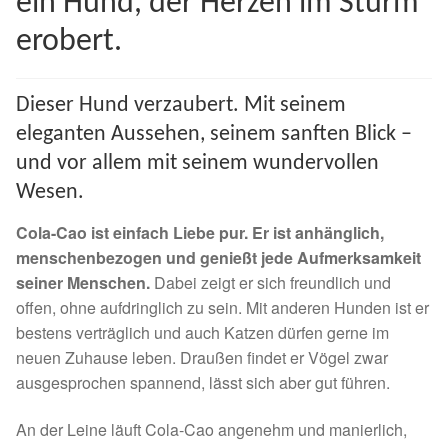
ein Hund, der Herzen im Sturm
Spenden 2023
erobert.
Juli bis Dezember 2023
Dieser Hund verzaubert. Mit seinem
Januar bis Juni 2023
eleganten Aussehen, seinem sanften Blick –
und vor allem mit seinem wundervollen
Spenden 2022
Wesen.
Cola-Cao ist einfach Liebe pur. Er ist anhänglich,
Juli bis Dezember 2022
menschenbezogen und genießt jede Aufmerksamkeit
seiner Menschen.
Dabei zeigt er sich freundlich und
Januar bis Juni 2022
offen, ohne aufdringlich zu sein. Mit anderen Hunden ist er
bestens verträglich und auch Katzen dürfen gerne im
Spenden 2021
neuen Zuhause leben. Draußen findet er Vögel zwar
ausgesprochen spannend, lässt sich aber gut führen.
Juli bis Dezember 2021
An der Leine läuft Cola-Cao angenehm und manierlich,