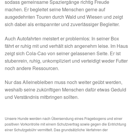
Fördermitgliedschaft
sodass gemeinsame Spaziergänge richtig Freude
machen. Er begleitet seine Menschen gerne auf
Tierschutz
ausgedehnten Touren durch Wald und Wiesen und zeigt
sich dabei als entspannter und zuverlässiger Begleiter.
Auslandstierschutz
Auch Autofahrten meistert er problemlos: In seiner Box
fährt er ruhig mit und verhält sich angenehm leise. Im Haus
Schutzgebühr
zeigt sich Cola-Cao von seiner gelassenen Seite. Er ist
stubenrein, ruhig, unkompliziert und verteidigt weder Futter
Unsere Notnasen
noch andere Ressourcen.
Notnasen in Deutschland
Nur das Alleinebleiben muss noch weiter geübt werden,
weshalb seine zukünftigen Menschen dafür etwas Geduld
Notnasen noch im Ausland
und Verständnis mitbringen sollten.
Notnasen mit Handicap
Unsere Hunde werden nach Übersendung eines Fragebogens und einer
positiven Vorkontrolle mit einem Schutzvertrag sowie gegen die Entrichtung
Wichtige Gedanken vor der Adoption
einer Schutzgebühr vermittelt. Das grundsätzliche Verfahren der