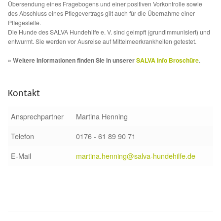
Übersendung eines Fragebogens und einer positiven Vorkontrolle sowie
des Abschluss eines Pflegevertrags gilt auch für die Übernahme einer
Sicherheitsgeschirr
Pflegestelle.
Die Hunde des SALVA Hundehilfe e. V. sind geimpft (grundimmunisiert) und
Mittelmeerkrankheiten
entwurmt. Sie werden vor Ausreise auf Mittelmeerkrankheiten getestet.
» Weitere Informationen finden Sie in unserer
SALVA Info Broschüre
.
Leishmaniose
Qualzucht bei Hunden
Kontakt
Ansprechpartner
Martina Henning
Sonderfarben bei Hunden
Telefon
0176 - 61 89 90 71
Zwingerhusten
E-Mail
martina.henning@salva-hundehilfe.de
Ablauf Adoption
Info Broschüre – SALVA Hundehilfe e.V.