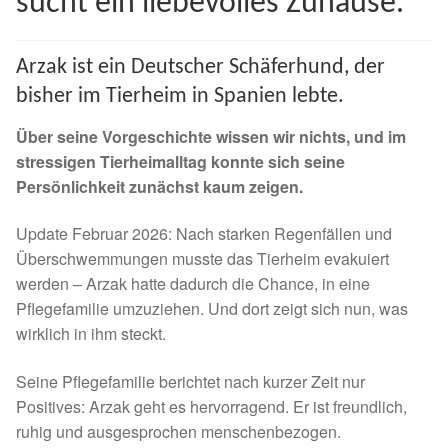
sucht ein liebevolles Zuhause.
Spenden 2023
Arzak ist ein Deutscher Schäferhund, der
Juli bis Dezember 2023
bisher im Tierheim in Spanien lebte.
Januar bis Juni 2023
Über seine Vorgeschichte wissen wir nichts, und im
stressigen Tierheimalltag konnte sich seine
Spenden 2022
Persönlichkeit zunächst kaum zeigen.
Update Februar 2026: Nach starken Regenfällen und
Juli bis Dezember 2022
Überschwemmungen musste das Tierheim evakuiert
werden – Arzak hatte dadurch die Chance, in eine
Januar bis Juni 2022
Pflegefamilie umzuziehen. Und dort zeigt sich nun, was
wirklich in ihm steckt.
Spenden 2021
Seine Pflegefamilie berichtet nach kurzer Zeit nur
Juli bis Dezember 2021
Positives: Arzak geht es hervorragend. Er ist freundlich,
ruhig und ausgesprochen menschenbezogen.