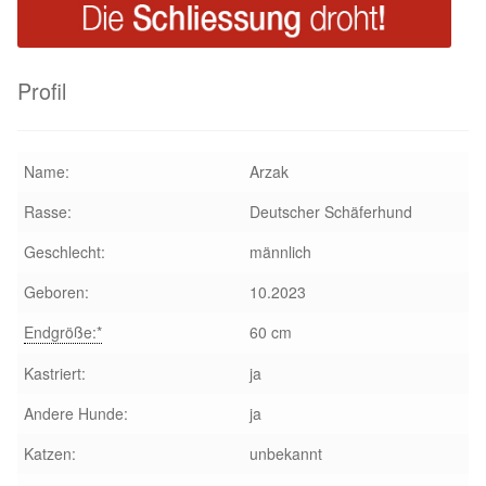
Aktion „Hilfe La Linea“
Profil
Updates „Hilfe La Linea“
Partnertierheim in Bulgarien
Name:
Arzak
Partnertierheim in Polen
Rasse:
Deutscher Schäferhund
Geschlecht:
männlich
Geboren:
10.2023
Endgröße:*
60 cm
Kastriert:
ja
Andere Hunde:
ja
Katzen:
unbekannt