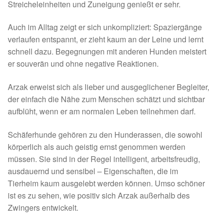
Fördermitgliedschaft
Streicheleinheiten und Zuneigung genießt er sehr.
Tierschutz
Auch im Alltag zeigt er sich unkompliziert: Spaziergänge
verlaufen entspannt, er zieht kaum an der Leine und lernt
schnell dazu. Begegnungen mit anderen Hunden meistert
Auslandstierschutz
er souverän und ohne negative Reaktionen.
Schutzgebühr
Arzak erweist sich als lieber und ausgeglichener Begleiter,
der einfach die Nähe zum Menschen schätzt und sichtbar
Unsere Notnasen
aufblüht, wenn er am normalen Leben teilnehmen darf.
Notnasen in Deutschland
Schäferhunde gehören zu den Hunderassen, die sowohl
körperlich als auch geistig ernst genommen werden
Notnasen noch im Ausland
müssen. Sie sind in der Regel intelligent, arbeitsfreudig,
ausdauernd und sensibel – Eigenschaften, die im
Notnasen mit Handicap
Tierheim kaum ausgelebt werden können. Umso schöner
ist es zu sehen, wie positiv sich Arzak außerhalb des
Zwingers entwickelt.
Wichtige Gedanken vor der Adoption