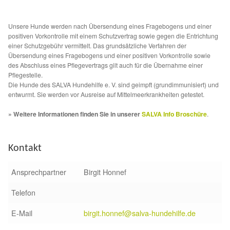
Sicherheitsgeschirr
Unsere Hunde werden nach Übersendung eines Fragebogens und einer
positiven Vorkontrolle mit einem Schutzvertrag sowie gegen die Entrichtung
Mittelmeerkrankheiten
einer Schutzgebühr vermittelt. Das grundsätzliche Verfahren der
Übersendung eines Fragebogens und einer positiven Vorkontrolle sowie
des Abschluss eines Pflegevertrags gilt auch für die Übernahme einer
Leishmaniose
Pflegestelle.
Die Hunde des SALVA Hundehilfe e. V. sind geimpft (grundimmunisiert) und
entwurmt. Sie werden vor Ausreise auf Mittelmeerkrankheiten getestet.
Qualzucht bei Hunden
» Weitere Informationen finden Sie in unserer
SALVA Info Broschüre
.
Sonderfarben bei Hunden
Kontakt
Zwingerhusten
Ansprechpartner
Birgit Honnef
Ablauf Adoption
Telefon
Info Broschüre – SALVA Hundehilfe e.V.
E-Mail
birgit.honnef@salva-hundehilfe.de