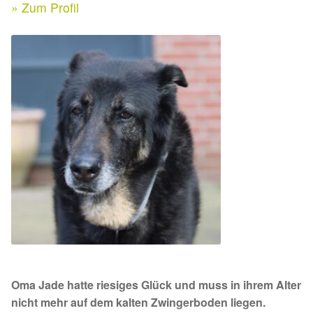
Expan
» Zum Profil
Kontakt & Rechtliches
Aktuelle Spenden 2026
Expan
Facebook
Ihre/Eure Spenden – Januar bis Juni 2026
Instagram
Spenden 2025
Juli bis Dezember 2025
Januar bis Juni 2025
Spenden 2024
Juli bis Dezember 2024
Oma Jade hatte riesiges Glück und muss in ihrem Alter
Januar bis Juni 2024
nicht mehr auf dem kalten Zwingerboden liegen.