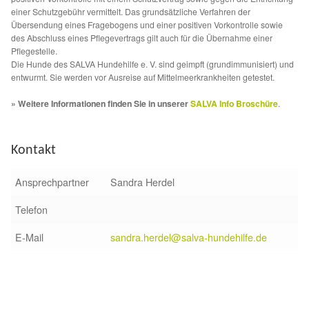
Fördermitgliedschaft
einer Schutzgebühr vermittelt. Das grundsätzliche Verfahren der
Übersendung eines Fragebogens und einer positiven Vorkontrolle sowie
Tierschutz
des Abschluss eines Pflegevertrags gilt auch für die Übernahme einer
Pflegestelle.
Die Hunde des SALVA Hundehilfe e. V. sind geimpft (grundimmunisiert) und
Auslandstierschutz
entwurmt. Sie werden vor Ausreise auf Mittelmeerkrankheiten getestet.
» Weitere Informationen finden Sie in unserer
SALVA Info Broschüre
.
Schutzgebühr
Unsere Notnasen
Kontakt
Ansprechpartner
Sandra Herdel
Notnasen in Deutschland
Telefon
Notnasen noch im Ausland
E-Mail
sandra.herdel@salva-hundehilfe.de
Notnasen mit Handicap
Wichtige Gedanken vor der Adoption