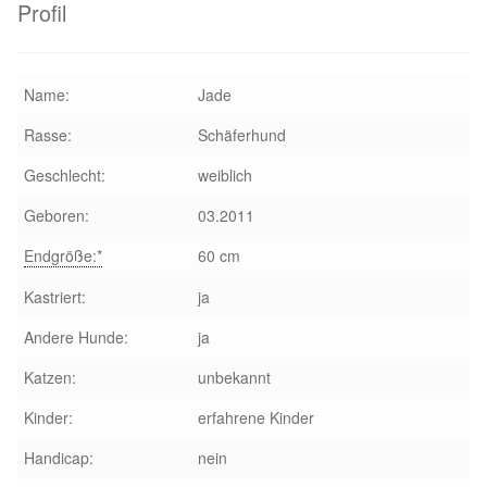
Glückliche Fellnasen
Profil
Happy End Stories
Name:
Jade
Regenbogenbrücke
Rasse:
Schäferhund
Geschlecht:
weiblich
Aktuelles
Geboren:
03.2011
SALVA News
Endgröße:*
60 cm
Reiseberichte
Kastriert:
ja
Andere Hunde:
ja
Kreativprojekte
Katzen:
unbekannt
Unsere Partnertierheime
Kinder:
erfahrene Kinder
Handicap:
nein
Partnertierheim La Linea in Spanien