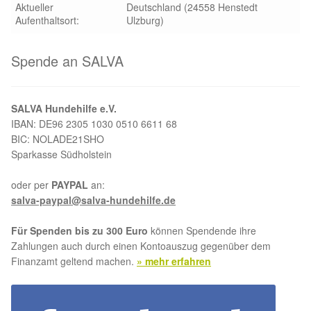
Aktueller
Deutschland (24558 Henstedt
Aufenthaltsort:
Ulzburg)
Aktion „Hilfe La Linea“
Spende an SALVA
Updates „Hilfe La Linea“
Partnertierheim in Bulgarien
SALVA Hundehilfe e.V.
IBAN: DE96 2305 1030 0510 6611 68
Partnertierheim in Polen
BIC: NOLADE21SHO
Sparkasse Südholstein
oder per
PAYPAL
an:
salva-paypal@salva-hundehilfe.de
Für Spenden bis zu 300 Euro
können Spendende ihre
Zahlungen auch durch einen Kontoauszug gegenüber dem
Finanzamt geltend machen.
» mehr erfahren