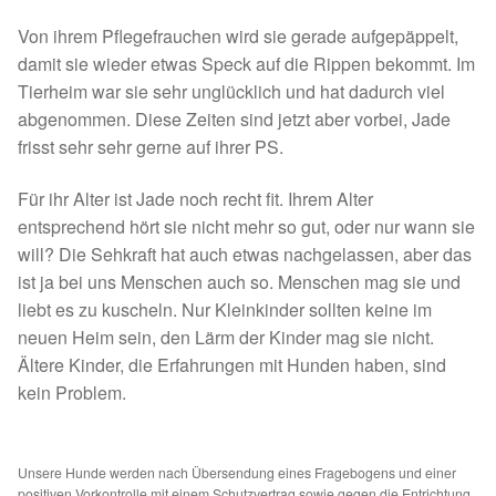
Spenden 2023
Von ihrem Pflegefrauchen wird sie gerade aufgepäppelt,
damit sie wieder etwas Speck auf die Rippen bekommt. Im
Juli bis Dezember 2023
Tierheim war sie sehr unglücklich und hat dadurch viel
abgenommen. Diese Zeiten sind jetzt aber vorbei, Jade
frisst sehr sehr gerne auf ihrer PS.
Januar bis Juni 2023
Für ihr Alter ist Jade noch recht fit. Ihrem Alter
Spenden 2022
entsprechend hört sie nicht mehr so gut, oder nur wann sie
will? Die Sehkraft hat auch etwas nachgelassen, aber das
Juli bis Dezember 2022
ist ja bei uns Menschen auch so. Menschen mag sie und
liebt es zu kuscheln. Nur Kleinkinder sollten keine im
Januar bis Juni 2022
neuen Heim sein, den Lärm der Kinder mag sie nicht.
Ältere Kinder, die Erfahrungen mit Hunden haben, sind
Spenden 2021
kein Problem.
Juli bis Dezember 2021
Unsere Hunde werden nach Übersendung eines Fragebogens und einer
positiven Vorkontrolle mit einem Schutzvertrag sowie gegen die Entrichtung